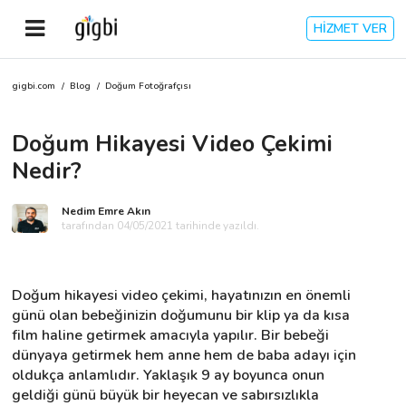
HİZMET VER
gigbi.com
/
Blog
/
Doğum Fotoğrafçısı
Anasayfa
Doğum Hikayesi Video Çekimi
Giriş Yap
Nedir?
Kayıt Ol
Nedim Emre Akın
tarafından 04/05/2021 tarihinde yazıldı.
Kategoriler
Doğum hikayesi video çekimi, hayatınızın en önemli 
🎈
Biz Kimiz?
günü olan bebeğinizin doğumunu bir klip ya da kısa 
film haline getirmek amacıyla yapılır. Bir bebeği 
dünyaya getirmek hem anne hem de baba adayı için 
🧐
Nasıl Çalışır?
oldukça anlamlıdır. Yaklaşık 9 ay boyunca onun 
geldiği günü büyük bir heyecan ve sabırsızlıkla 
🌟
Müşteri Değerlendirmeleri