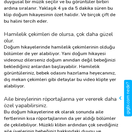
duygusal bir müzik seçilir ve bu görüntüler birbiri 
ardına sıralanır. Yaklaşık 4 ya da 5 dakika süren bu 
klip doğum hikayesinin özet halidir. Ve birçok çift de 
bu halini tercih eder.
Hamilelik çekimleri de olursa, çok daha güzel 
olur.
Doğum hikayelerinde hamilelik çekimlerinin olduğu 
bölümler de yer alabiliyor. Yani doğum hikayesi 
videonuz dilerseniz doğum anından değil bebeğinizi 
beklediğiniz anlardan başlayabilir. Hamilelik 
görüntüleriniz, bebek odasını hazırlama heyecanınız, 
dış mekan çekimleri gibi detaylar bu video klipte yer 
gigbi.com nedir?
alabiliyor.
Aile bireylerinin röportajlarına yer vererek daha 
özel yapabilirsiniz.
Bu doğum hikayelerine ek olarak sonunda aile 
fertlerinin kısa röportajlarının da yer aldığı bölümler 
de çekilebiliyor. Müzikli klibin ardından çok sevdiğiniz 
aile üyelerinin bebeğiniz hakkındaki duygu ve 