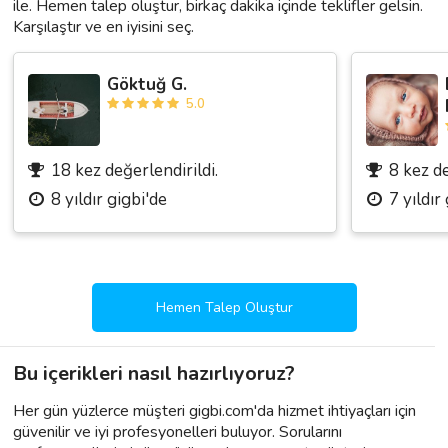
ile. Hemen talep oluştur, birkaç dakika içinde teklifler gelsin.
Karşılaştır ve en iyisini seç.
Göktuğ G.
5.0
18 kez değerlendirildi.
8 kez de
8 yıldır gigbi'de
7 yıldır
Hemen Talep Oluştur
Bu içerikleri nasıl hazırlıyoruz?
Her gün yüzlerce müşteri gigbi.com'da hizmet ihtiyaçları için
güvenilir ve iyi profesyonelleri buluyor. Sorularını