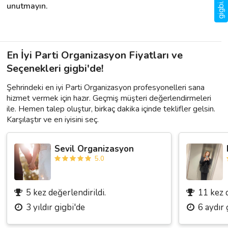
unutmayın.
En İyi Parti Organizasyon Fiyatları ve
Seçenekleri gigbi'de!
Şehrindeki en iyi Parti Organizasyon profesyonelleri sana
hizmet vermek için hazır. Geçmiş müşteri değerlendirmeleri
ile. Hemen talep oluştur, birkaç dakika içinde teklifler gelsin.
Karşılaştır ve en iyisini seç.
Sevil Organizasyon
5.0
5 kez değerlendirildi.
11 kez d
3 yıldır gigbi'de
6 aydır 