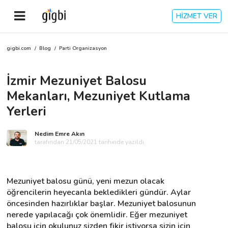
HİZMET VER
gigbi.com
/
Blog
/
Parti Organizasyon
Anasayfa
İzmir Mezuniyet Balosu
Giriş Yap
Mekanları, Mezuniyet Kutlama
Kayıt Ol
Yerleri
Kategoriler
Nedim Emre Akın
tarafından 21/05/2021 tarihinde yazıldı.
🎈
Biz Kimiz?
Mezuniyet balosu günü, yeni mezun olacak 
öğrencilerin heyecanla bekledikleri gündür. Aylar 
🧐
Nasıl Çalışır?
öncesinden hazırlıklar başlar. Mezuniyet balosunun 
nerede yapılacağı çok önemlidir. Eğer mezuniyet 
🌟
Müşteri Değerlendirmeleri
balosu için okulunuz sizden fikir istiyorsa sizin için 