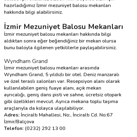
hazırladığımız İzmir mezuniyet balosu mekanları 
hakkında bilgi alabilirsiniz.
Destek
İzmir Mezuniyet Balosu Mekanları
İletişim
İzmir mezuniyet balosu mekanları hakkında bilgi 
aldıktan sonra eğer beğendiğiniz bir mekan olursa 
bunu baloyla ilgilenen yetkililerle paylaşabilirsiniz.
Kariyer
Wyndham Grand
Blog
İzmir mezuniyet balosu mekanları arasında 
Wyndham Grand, 5 yıldızlı bir otel. Deniz manzaralı 
ve özel teraslı salonları var. Resepsiyon alanı olarak 
kullanılabilen geniş fuaye alanı, açık mekan 
ayrıcalığı, geniş dans pisti ve sahne, ücretsiz otopark 
gibi özellikleri mevcut. Ayrıca mekana toplu taşıma 
araçlarıyla da kolayca ulaşılabiliyor.
Adres:
 İnciraltı Mahallesi, No:, İnciraltı Cd. No:67 
İzmir/Balçova
Telefon:
 (0232) 292 13 00