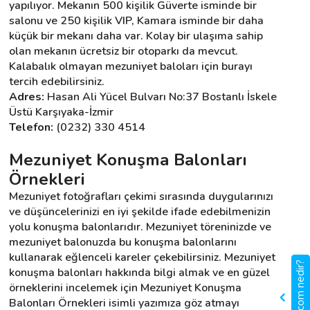
yapılıyor. Mekanın 500 kişilik Güverte isminde bir 
salonu ve 250 kişilik VIP, Kamara isminde bir daha 
küçük bir mekanı daha var. Kolay bir ulaşıma sahip 
olan mekanın ücretsiz bir otoparkı da mevcut. 
Kalabalık olmayan mezuniyet baloları için burayı 
tercih edebilirsiniz.
Adres:
 Hasan Ali Yücel Bulvarı No:37 Bostanlı İskele 
Üstü Karşıyaka-İzmir
Telefon: 
(0232) 330 4514
Mezuniyet Konuşma Balonları 
Örnekleri
Mezuniyet fotoğrafları çekimi sırasında duygularınızı 
ve düşüncelerinizi en iyi şekilde ifade edebilmenizin 
yolu konuşma balonlarıdır. Mezuniyet töreninizde ve 
mezuniyet balonuzda bu konuşma balonlarını 
kullanarak eğlenceli kareler çekebilirsiniz. Mezuniyet 
gigbi.com nedir?
konuşma balonları hakkında bilgi almak ve en güzel 
örneklerini incelemek için Mezuniyet Konuşma 
Balonları Örnekleri isimli yazımıza göz atmayı 