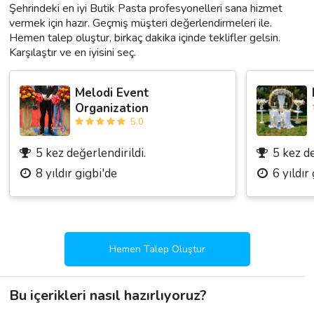
Şehrindeki en iyi Butik Pasta profesyonelleri sana hizmet
vermek için hazır. Geçmiş müşteri değerlendirmeleri ile.
Hemen talep oluştur, birkaç dakika içinde teklifler gelsin.
Karşılaştır ve en iyisini seç.
Melodi Event
Organization
5.0
5 kez değerlendirildi.
5 kez de
8 yıldır gigbi'de
6 yıldır
Hemen Talep Oluştur
Bu içerikleri nasıl hazırlıyoruz?