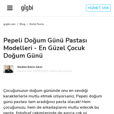
HİZMET VER
gigbi.com
/
Blog
/
Butik Pasta
Anasayfa
Pepeli Doğum Günü Pastası
Giriş Yap
Modelleri - En Güzel Çocuk
Kayıt Ol
Doğum Günü
Kategoriler
Nedim Emre Akın
tarafından 03/05/2021 tarihinde yazıldı.
🎈
Biz Kimiz?
Çocuğunuzun doğum gününde onu en sevdiği 
karakterlerle mutlu etmek istiyorsanız, Pepeli doğum 
🧐
Nasıl Çalışır?
günü pastası tam aradığınız pasta olacak! Hem 
çocuğunuzu, hem de arkadaşlarını mutlu edecek bu 
🌟
Müşteri Değerlendirmeleri
pasta, fotoğraf çekimlerinde de ayrıca çok iyi 