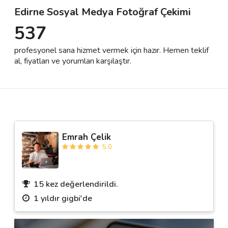
Edirne Sosyal Medya Fotoğraf Çekimi
537
Destek
profesyonel sana hizmet vermek için hazır. Hemen teklif
İletişim
al, fiyatları ve yorumları karşılaştır.
Kariyer
Blog
Emrah Çelik
5.0
15 kez değerlendirildi.
1 yıldır gigbi'de