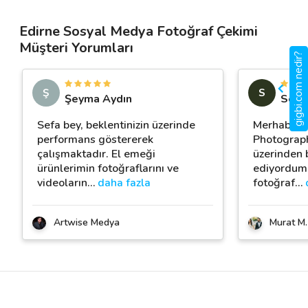
Edirne Sosyal Medya Fotoğraf Çekimi
Müşteri Yorumları
gigbi.com nedir?
Ş
S
Şeyma Aydın
Selc
Sefa bey, beklentinizin üzerinde
Merhaba :)
performans göstererek
Photograph
çalışmaktadır. El emeği
üzerinden 
ürünlerimin fotoğraflarını ve
ediyordum.
videoların
…
daha fazla
fotoğraf
…
Artwise Medya
Murat M.