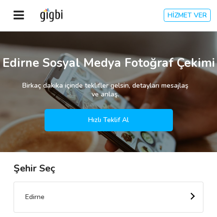
HİZMET VER
Anasayfa
Edirne Sosyal Medya Fotoğraf Çekimi
Giriş Yap
Birkaç dakika içinde teklifler gelsin, detayları mesajlaş
ve anlaş.
Kayıt Ol
Hızlı Teklif Al
Kategoriler
Şehir Seç
🎈
Biz Kimiz?
🧐
Nasıl Çalışır?
Edirne
🌟
Müşteri Değerlendirmeleri