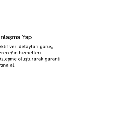
nlaşma Yap
eklif ver, detayları görüş,
ereceğin hizmetleri
özleşme oluşturarak garanti
tına al.