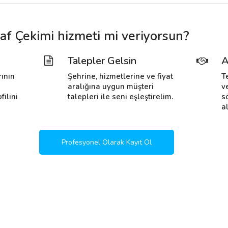
f Çekimi hizmeti mi veriyorsun?
Talepler Gelsin
A
rının
Şehrine, hizmetlerine ve fiyat
T
i
aralığına uygun müşteri
v
filini
talepleri ile seni eşleştirelim.
s
al
Profesyonel Olarak Kayıt Ol