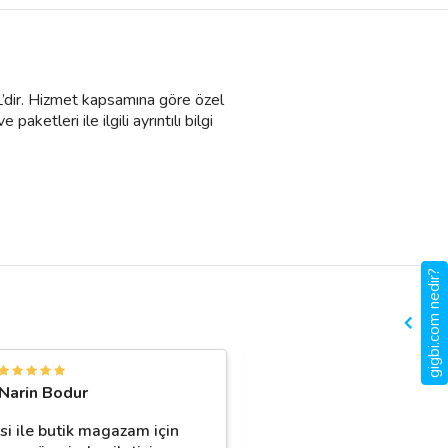
TL’dir. Hizmet kapsamına göre özel
aketleri ile ilgili ayrıntılı bilgi
gigbi.com nedir?
Narin Bodur
Hüseyin Taş
si ile butik magazam için
Profesyonel çekimleri s