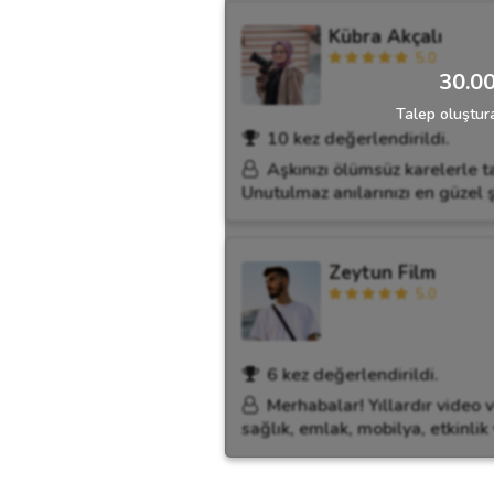
Kübra Akçalı
5.0
30.00
Talep oluştura
10 kez değerlendirildi.
Aşkınızı ölümsüz karelerle t
Unutulmaz anılarınızı en güzel ş
Zeytun Film
5.0
6 kez değerlendirildi.
Merhabalar! Yıllardır video 
sağlık, emlak, mobilya, etkinlik 