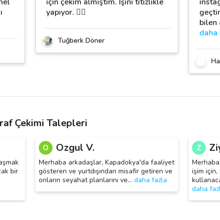
nel
için çekim almıştım. İşini titizlikle
insta
ı
yapıyor. 👍🏻
geçti
bilen
daha 
Tuğberk Döner
Ha
af Çekimi Talepleri
Ozgul V.
Zi
O
Z
laşmak
Merhaba arkadaşlar, Kapadokya'da faaliyet
Merhaba,
ak bir
gösteren ve yurtdışından misafir getiren ve
işim için,
onların seyahat planlarını ve
…
daha fazla
kullanac
daha faz