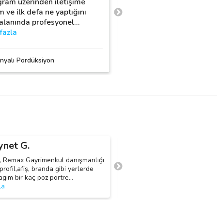
gram üzerinden iletişime
satışlarım arttı çok teşe
m ve ilk defa ne yaptığını
zeplin medya
 alanında profesyonel
…
fazla
Zeplin Medya
nyalı Pordüksiyon
ynet G.
Nuriye S.
N
 Remax Gayrimenkul danışmanlığı
Dolap ici düzenleyici, cekmece 
 profil,afiş, branda gibi yerlerde
düzenleyici, Organizer ,kutu vs.
agim bir kaç poz portre
…
ürünlerimiz için iç mekan cekimi
la
…
daha fazla