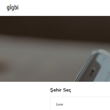
Anasayfa
Giriş Yap
Kayıt Ol
Kategoriler
🎈
Biz Kimiz?
Şehir Seç
🧐
Nasıl Çalışır?
İzmir
🌟
Müşteri Değerlendirmeleri