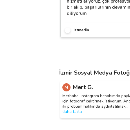
hizmeti alıyoruz. çok profesyo
bir ekip. başarılarının devamın
diliyorum
iztmedia
İzmir Sosyal Medya Fotoğr
Mert G.
M
Merhaba. Instagram hesabımda pay
için fotoğraf çektirmek istiyorum. Anc
iki problem hakkında aydınlatılmak
…
daha fazla