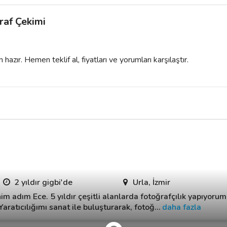
raf Çekimi
azır. Hemen teklif al, fiyatları ve yorumları karşılaştır.
2 yıldır gigbi'de
Urla, İzmir
 adım Ece. 5 yıldır çeşitli alanlarda fotoğrafçılık yapıyorum. 
Yaratıcılığımı sanat ile buluşturarak, fotoğ
…
daha fazla