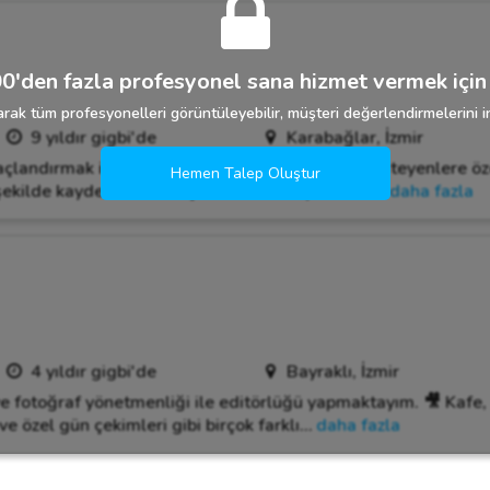
0'den fazla profesyonel sana hizmet vermek için 
rak tüm profesyonelleri görüntüleyebilir, müşteri değerlendirmelerini in
9 yıldır gigbi'de
Karabağlar, İzmir
açlandırmak için buradayız. 📸 Ayrıcalık ve özen isteyenlere ö
Hemen Talep Oluştur
ekilde kaydedebilmek için sizleri bekliyoruz! 🌟
…
daha fazla
4 yıldır gigbi'de
Bayraklı, İzmir
ve fotoğraf yönetmenliği ile editörlüğü yapmaktayım. 🎥 Kafe, 
ve özel gün çekimleri gibi birçok farklı
…
daha fazla