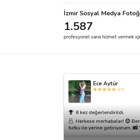
İzmir Sosyal Medya Fotoğ
Destek
1.587
İletişim
profesyonel sana hizmet vermek için h
Kariyer
Blog
Ece Aytür
5.0
8 kez değerlendirildi.
Herkese merhabalar! 😊 Benim
tutku ile yerine getiriyorum. 📸 