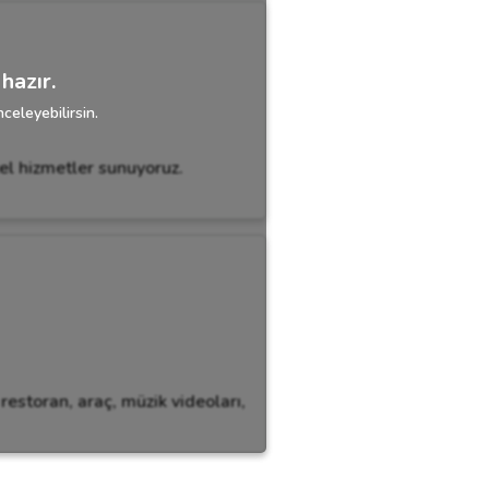
hazır.
celeyebilirsin.
zel hizmetler sunuyoruz.
restoran, araç, müzik videoları,