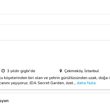
3 yıldır gigbi'de
Çekmeköy, İstanbul
 köşelerinden biri olan ve şehrin gürültüsünden uzak, doğa ile
canını yaşıyoruz. JDA Secret Garden, özel
…
daha fazla
syon