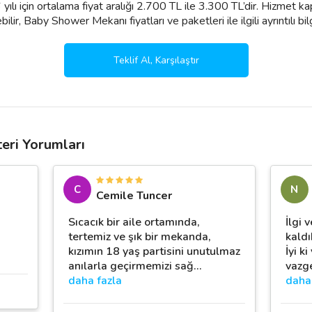
lı için ortalama fiyat aralığı 2.700 TL ile 3.300 TL’dir. Hizmet ka
lir, Baby Shower Mekanı fiyatları ve paketleri ile ilgili ayrıntılı bilgi
Teklif Al, Karşılaştır
ri Yorumları
C
N
Cemile Tuncer
Sıcacık bir aile ortamında,
İlgi
tertemiz ve şık bir mekanda,
kaldı
kızımın 18 yaş partisini unutulmaz
İyi k
anılarla geçirmemizi sağ
…
vazg
daha fazla
daha 