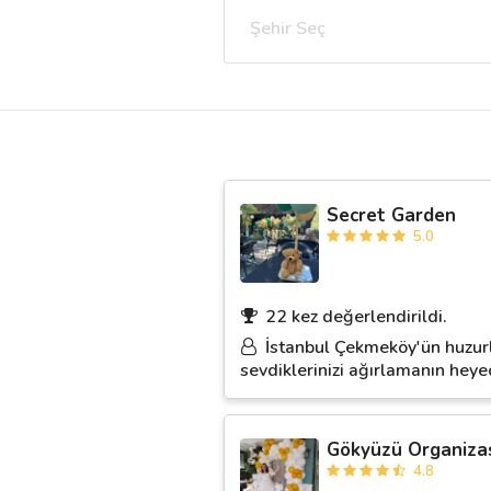
Şehir Seç
Destek
İletişim
Kariyer
Secret Garden
Blog
5.0
22 kez değerlendirildi.
İstanbul Çekmeköy'ün huzurlu
sevdiklerinizi ağırlamanın heye
Gökyüzü Organiza
4.8