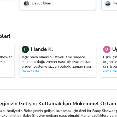
Davut İlhan
İk
leri
Hande K.
U
H
U
byshower
Açık hava olmasını istiyoruz ve sadece
Eşim içi
ama
mekan olduğu zaman nasıl bir fiyat mekan
organize
…
bizden süsleme sizden olduğu zaman nası
…
sihirli 
daha fazla
daha fa
ğinizin Gelişini Kutlamak İçin Mükemmel Ortam
özel hediyedir. Bebeğinizin gelişini kutlamak için özel bir Baby Shower
mükemmel bir Baby Shower mekanı nasıl olmalı? Hangi özelliklere sahi