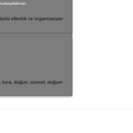
celeyebilirsin.
türlü etkinlik ve organizasyon
n, kına, düğün, sünnet, doğum