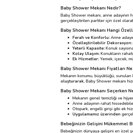
Baby Shower Mekanı Nedir?
Baby Shower mekanı, anne adayının hamil
gerçekleştirilen partiler için özel ola
Baby Shower Mekanı Hangi Özelli
Ferah ve Konforlu:
Anne adayını
Özelleştirilebilir Dekorasyon:
Yeterli Kapasite:
Konuk sayısına
Kolay Ulaşım:
Konukların rahatç
Ek Hizmetler:
Yemek, içecek, müz
Baby Shower Mekanı Fiyatları Ne
Mekanın konumu, büyüklüğü, sunulan hiz
oluşturarak
, Baby Shower mekanı hizmet
Baby Shower Mekanı Seçerken Ne
Mekanın genel temizliği ve hijyen
Anne adayının rahat hissedebile
Otopark, engelli girişi gibi ek h
Uygulamamız üzerinden
gerçek
Bebeğinizin Gelişini Mükemmel B
Bebeğinizin dünyaya gelişini en özel ş