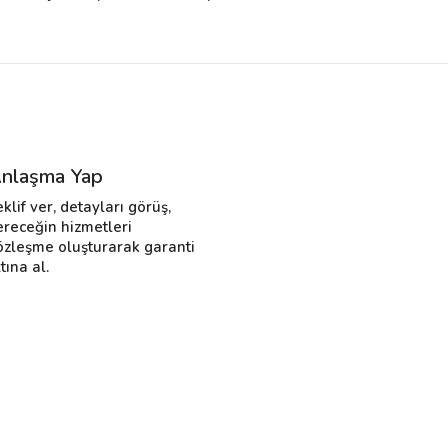
nlaşma Yap
eklif ver, detayları görüş,
ereceğin hizmetleri
özleşme oluşturarak garanti
tına al.