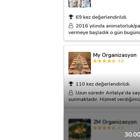
69 kez değerlendirildi.
2016 yılında animatorluk/pa
vermeye başladık o gün bugündü
My Organizasyon
4.8
110 kez değerlendirildi.
Uzun süredir Antalya'da sayı
sunmaktadır. Hizmet verdiğimiz a
2M Organizasyon
4.9
30.00