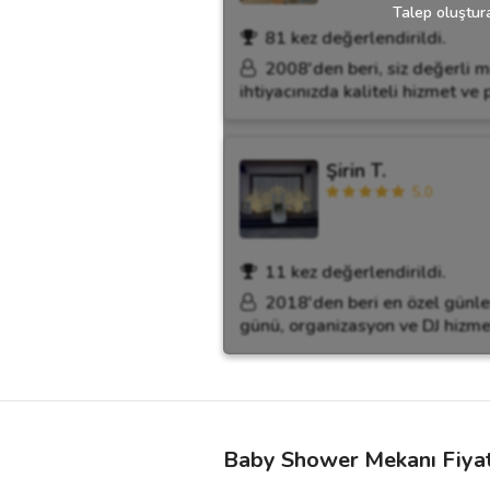
Talep oluştura
81 kez değerlendirildi.
2008'den beri, siz değerli m
ihtiyacınızda kaliteli hizmet v
Şirin T.
5.0
11 kez değerlendirildi.
2018'den beri en özel günle
günü, organizasyon ve DJ hizmetl
Baby Shower Mekanı Fiyat