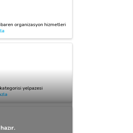
ibaren organizasyon hizmetleri
la
kategorisi yelpazesi
azla
hazır.