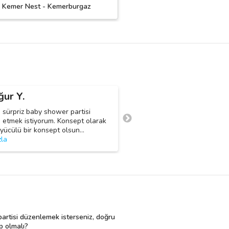
i Kemer Nest - Kemerburgaz
My Game My World Caf
ğur Y.
Onur D.
O
n sürpriz baby shower partisi
Merhaba mekan ve iç mekan 
 etmek istiyorum. Konsept olarak
ile birlikte de olabilir sadece
büyücülü bir konsept olsun
…
organizasyonu kendimizde
…
d
zla
 partisi düzenlemek isterseniz, doğru
p olmalı?