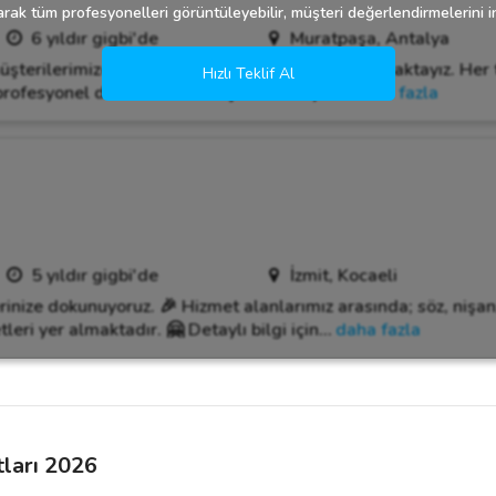
rak tüm profesyonelleri görüntüleyebilir, müşteri değerlendirmelerini in
6 yıldır gigbi'de
Muratpaşa, Antalya
üşterilerimize en iyi hizmeti sağlamak için çalışmaktayız. Her 
Hızlı Teklif Al
e profesyonel destek sunmak için buradayız.
…
daha fazla
5 yıldır gigbi'de
İzmit, Kocaeli
rinize dokunuyoruz. 🎉 Hizmet alanlarımız arasında; söz, nişa
eri yer almaktadır. 🤗 Detaylı bilgi için
…
daha fazla
ları 2026