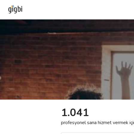
Anasayfa
Giriş Yap
Kayıt Ol
Kategoriler
🎈
Biz Kimiz?
1.041
🧐
Nasıl Çalışır?
profesyonel sana hizmet vermek için h
🌟
Müşteri Değerlendirmeleri