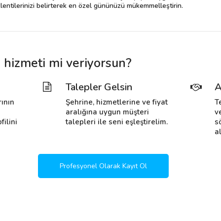
beklentilerinizi belirterek en özel gününüzü mükemmelleştirin.
hizmeti mi veriyorsun?
Talepler Gelsin
A
rının
Şehrine, hizmetlerine ve fiyat
T
i
aralığına uygun müşteri
v
filini
talepleri ile seni eşleştirelim.
s
al
Profesyonel Olarak Kayıt Ol