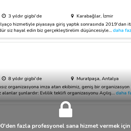
3 yıldır gigbi'de
Karabağlar, İzmir
lyaço hizmetiyle piyasaya giriş yaptık sonrasında 2019'dan it
r siz hayal edin biz gerçekleştirelim düşüncesiyle
…
daha faz
8 yıldır gigbi'de
Muratpaşa, Antalya
sız organizasyona imza atan ekibimiz, geniş bir organizasyon 
lanlar şunlardır: Evlilik teklifi organizasyonu Açılış
…
daha f
0'den fazla profesyonel sana hizmet vermek için 