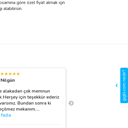
psamına göre özel fiyat almak için
 alabilirsin.
gigbi.com nedir?
S
Nilgün
Seyedeh Sağ
 ve alakadan çok memnun
Oğlumun doğum günün
k Herşey için teşekkür ederiz
game cafe de kutladım.
i varsınız. Bundan sonra ki
Yiyecekler, konsept, çal
eçilmez mekanım.
…
güler yüzlü olması, hijy
fazla
kurallarına
…
daha fazla