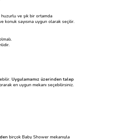
, huzurlu ve şık bir ortamda
ve konuk sayısına uygun olarak seçilir.
lmalı.
idir.
bilir.
Uygulamamız üzerinden talep
ştırarak en uygun mekanı seçebilirsiniz.
nden
birçok Baby Shower mekanıyla