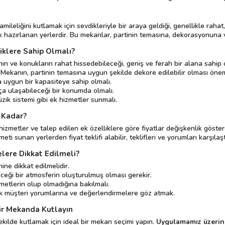
eliğini kutlamak için sevdikleriyle bir araya geldiği, genellikle rahat
rak hazırlanan yerlerdir. Bu mekanlar, partinin temasına, dekorasyonuna 
klere Sahip Olmalı?
n ve konukların rahat hissedebileceği, geniş ve ferah bir alana sahip o
Mekanın, partinin temasına uygun şekilde dekore edilebilir olması öneml
 uygun bir kapasiteye sahip olmalı.
a ulaşabileceği bir konumda olmalı.
ik sistemi gibi ek hizmetler sunmalı.
 Kadar?
metler ve talep edilen ek özelliklere göre fiyatlar değişkenlik göstere
i sunan yerlerden fiyat teklifi alabilir, teklifleri ve yorumları karşıla
lere Dikkat Edilmeli?
ine dikkat edilmelidir.
ceği bir atmosferin oluşturulmuş olması gerekir.
izmetlerin olup olmadığına bakılmalı.
 müşteri yorumlarına ve değerlendirmelere göz atmak.
ir Mekanda Kutlayın
ekilde kutlamak için ideal bir mekan seçimi yapın.
Uygulamamız üzeri