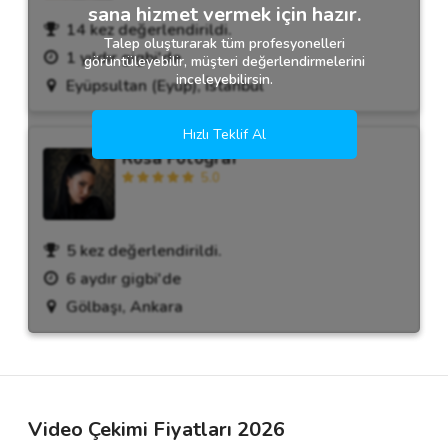
sana hizmet vermek için hazır.
14 kez değerlendirildi.
Talep oluşturarak tüm profesyonelleri
1 yıldır gigbi'de
görüntüleyebilir, müşteri değerlendirmelerini
inceleyebilirsin.
Eyüpsultan (Eyüp), İstanbul
Hızlı Teklif Al
Rosa Fotoğraf
5.0
5 kez değerlendirildi.
6 aydır gigbi'de
Gölbaşı, Ankara
Video Çekimi Fiyatları 2026