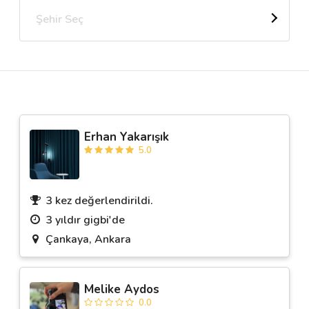
Şehir Seç
Destek
İletişim
Kariyer
Erhan Yakarışık
Blog
5.0
3 kez değerlendirildi.
3 yıldır gigbi'de
Çankaya, Ankara
Melike Aydos
0.0