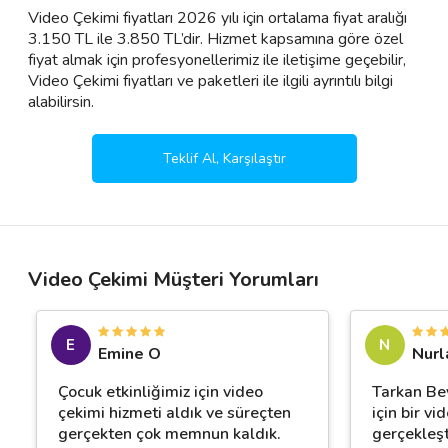
Video Çekimi fiyatları 2026 yılı için ortalama fiyat aralığı
3.150 TL ile 3.850 TL’dir. Hizmet kapsamına göre özel
fiyat almak için profesyonellerimiz ile iletişime geçebilir,
Video Çekimi fiyatları ve paketleri ile ilgili ayrıntılı bilgi
alabilirsin.
Teklif Al, Karşılaştır
Video Çekimi Müşteri Yorumları
E
N
Emine O
Nurl
Çocuk etkinliğimiz için video
Tarkan Be
çekimi hizmeti aldık ve süreçten
için bir vi
gerçekten çok memnun kaldık.
gerçekleşt