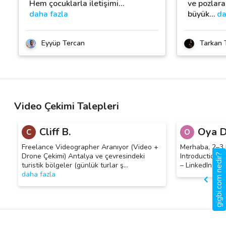
Hem çocuklarla iletişimi
…
ve pozlara
daha fazla
büyük
…
da
Eyyüp Tercan
Tarkan 
Video Çekimi Talepleri
Cliff B.
Oya D
C
O
Freelance Videographer Aranıyor (Video +
Merhaba, 2–3 
Drone Çekimi) Antalya ve çevresindeki
Introduction V
gigbi.com nedir?
turistik bölgeler (günlük turlar ş
…
– LinkedIn & K
daha fazla