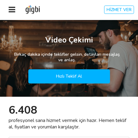
HİZMET VER
Anasayfa
Video Çekimi
Giriş Yap
Birkaç dakika içinde teklifler gelsin, detayları mesajlaş
ve anlaş.
Kayıt Ol
Hızlı Teklif Al
Kategoriler
6.408
🎈
Biz Kimiz?
profesyonel sana hizmet vermek için hazır. Hemen teklif
🧐
Nasıl Çalışır?
al, fiyatları ve yorumları karşılaştır.
🌟
Müşteri Değerlendirmeleri