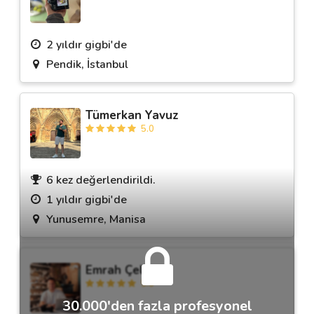
2 yıldır gigbi'de
Pendik, İstanbul
Tümerkan Yavuz
5.0
6 kez değerlendirildi.
1 yıldır gigbi'de
Yunusemre, Manisa
Emrah Çelik
5.0
30.000'den fazla profesyonel