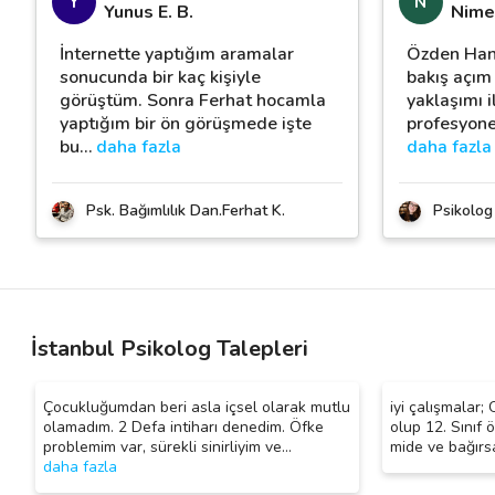
Y
N
Yunus E. B.
Nime
İnternette yaptığım aramalar
Özden Han
sonucunda bir kaç kişiyle
bakış açım 
görüştüm. Sonra Ferhat hocamla
yaklaşımı i
yaptığım bir ön görüşmede işte
profesyone
bu
…
daha fazla
daha fazla
Psk. Bağımlılık Dan.Ferhat K.
Psikolog
İstanbul Psikolog Talepleri
Çocukluğumdan beri asla içsel olarak mutlu
iyi çalışmalar;
olamadım. 2 Defa intiharı denedim. Öfke
olup 12. Sınıf 
problemim var, sürekli sinirliyim ve
…
mide ve bağırsak
daha fazla