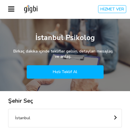
HİZMET VER
Anasayfa
İstanbul Psikolog
Giriş Yap
Birkaç dakika içinde teklifler gelsin, detayları mesajlaş
ve anlaş.
Kayıt Ol
Hızlı Teklif Al
Kategoriler
Şehir Seç
🎈
Biz Kimiz?
🧐
Nasıl Çalışır?
İstanbul
🌟
Müşteri Değerlendirmeleri