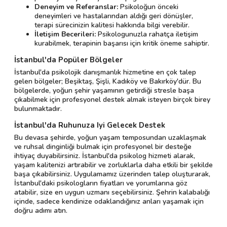
Deneyim ve Referanslar:
Psikoloğun önceki
deneyimleri ve hastalarından aldığı geri dönüşler,
terapi sürecinizin kalitesi hakkında bilgi verebilir.
İletişim Becerileri:
Psikologunuzla rahatça iletişim
kurabilmek, terapinin başarısı için kritik öneme sahiptir.
İstanbul'da Popüler Bölgeler
İstanbul'da psikolojik danışmanlık hizmetine en çok talep
gelen bölgeler; Beşiktaş, Şişli, Kadıköy ve Bakırköy'dür. Bu
bölgelerde, yoğun şehir yaşamının getirdiği stresle başa
çıkabilmek için profesyonel destek almak isteyen birçok birey
bulunmaktadır.
İstanbul'da Ruhunuza Iyi Gelecek Destek
Bu devasa şehirde, yoğun yaşam temposundan uzaklaşmak
ve ruhsal dinginliği bulmak için profesyonel bir desteğe
ihtiyaç duyabilirsiniz. İstanbul'da psikolog hizmeti alarak,
yaşam kalitenizi artırabilir ve zorluklarla daha etkili bir şekilde
başa çıkabilirsiniz. Uygulamamız üzerinden talep oluşturarak,
İstanbul'daki psikologların fiyatları ve yorumlarına göz
atabilir, size en uygun uzmanı seçebilirsiniz. Şehrin kalabalığı
içinde, sadece kendinize odaklandığınız anları yaşamak için
doğru adımı atın.