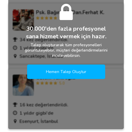
Psk. Bağımlılık Dan.Ferhat K.
5.0
30.000'den fazla profesyonel
sana hizmet vermek için hazır.
34 kez değerlendirildi.
Talep oluşturarak tüm profesyonelleri
1 yıldır gigbi'de
görüntüleyebilir, müşteri değerlendirmelerini
inceleyebilirsin.
Sancaktepe, İstanbul
Hemen Talep Oluştur
Özlem Tahiroğlu
5.0
16 kez değerlendirildi.
1 yıldır gigbi'de
Esenyurt, İstanbul