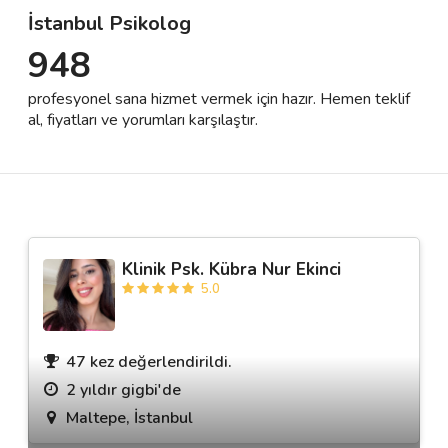
İstanbul Psikolog
948
Destek
profesyonel sana hizmet vermek için hazır. Hemen teklif
İletişim
al, fiyatları ve yorumları karşılaştır.
Kariyer
Blog
Klinik Psk. Kübra Nur Ekinci
5.0
47 kez değerlendirildi.
2 yıldır gigbi'de
Maltepe, İstanbul