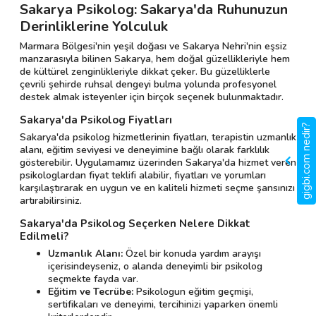
Sakarya Psikolog: Sakarya'da Ruhunuzun
Derinliklerine Yolculuk
Marmara Bölgesi'nin yeşil doğası ve Sakarya Nehri'nin eşsiz
manzarasıyla bilinen Sakarya, hem doğal güzellikleriyle hem
de kültürel zenginlikleriyle dikkat çeker. Bu güzelliklerle
çevrili şehirde ruhsal dengeyi bulma yolunda profesyonel
destek almak isteyenler için birçok seçenek bulunmaktadır.
Sakarya'da Psikolog Fiyatları
gigbi.com nedir?
Sakarya'da psikolog hizmetlerinin fiyatları, terapistin uzmanlık
alanı, eğitim seviyesi ve deneyimine bağlı olarak farklılık
gösterebilir. Uygulamamız üzerinden Sakarya'da hizmet veren
psikologlardan fiyat teklifi alabilir, fiyatları ve yorumları
karşılaştırarak en uygun ve en kaliteli hizmeti seçme şansınızı
artırabilirsiniz.
Sakarya'da Psikolog Seçerken Nelere Dikkat
Edilmeli?
Uzmanlık Alanı:
Özel bir konuda yardım arayışı
içerisindeyseniz, o alanda deneyimli bir psikolog
seçmekte fayda var.
Eğitim ve Tecrübe:
Psikologun eğitim geçmişi,
sertifikaları ve deneyimi, tercihinizi yaparken önemli