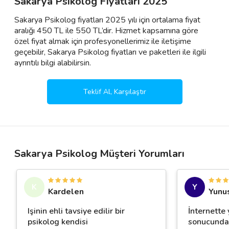
Sakarya Psikolog Fiyatları 2025
Sakarya Psikolog fiyatları 2025 yılı için ortalama fiyat
aralığı 450 TL ile 550 TL’dir. Hizmet kapsamına göre
özel fiyat almak için profesyonellerimiz ile iletişime
geçebilir, Sakarya Psikolog fiyatları ve paketleri ile ilgili
ayrıntılı bilgi alabilirsin.
Teklif Al, Karşılaştır
Sakarya Psikolog Müşteri Yorumları
K
Y
Kardelen
Yunus
Işinin ehli tavsiye edilir bir
İnternette
psikolog kendisi
sonucunda b