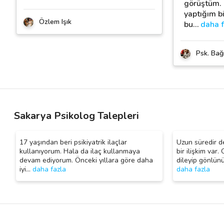
görüştüm. 
yaptığım b
Özlem Işık
bu
…
daha f
Psk. Bağı
Sakarya Psikolog Talepleri
17 yaşından beri psikiyatrik ilaçlar
Uzun süredir d
kullanıyorum. Hala da ilaç kullanmaya
bir ilişkim va
devam ediyorum. Önceki yıllara göre daha
dileyip gönlün
iyi
…
daha fazla
daha fazla