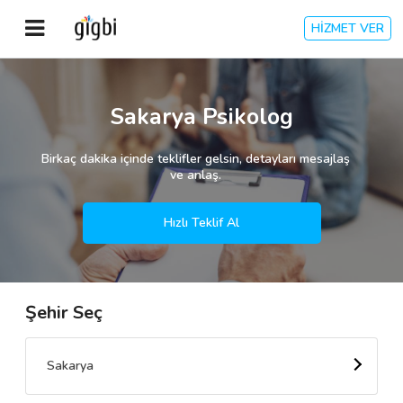
HİZMET VER
Anasayfa
Sakarya Psikolog
Giriş Yap
Birkaç dakika içinde teklifler gelsin, detayları mesajlaş
ve anlaş.
Kayıt Ol
Hızlı Teklif Al
Kategoriler
Şehir Seç
🎈
Biz Kimiz?
🧐
Nasıl Çalışır?
Sakarya
🌟
Müşteri Değerlendirmeleri