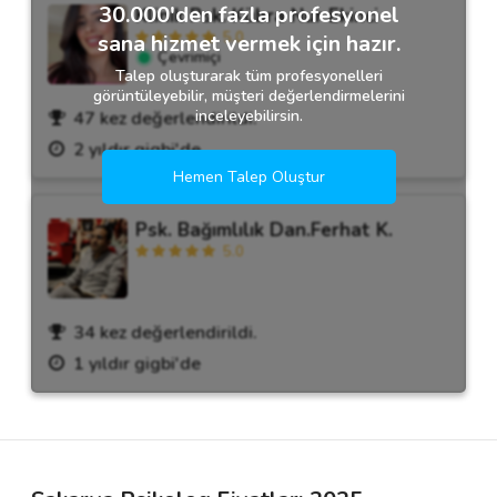
30.000'den fazla profesyonel
Klinik Psk. Kübra Nur Ekinci
5.0
sana hizmet vermek için hazır.
Çevrimiçi
Talep oluşturarak tüm profesyonelleri
görüntüleyebilir, müşteri değerlendirmelerini
inceleyebilirsin.
47 kez değerlendirildi.
2 yıldır gigbi'de
Hemen Talep Oluştur
Psk. Bağımlılık Dan.Ferhat K.
5.0
34 kez değerlendirildi.
1 yıldır gigbi'de