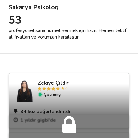
Sakarya Psikolog
53
Destek
profesyonel sana hizmet vermek için hazır. Hemen teklif
İletişim
al, fiyatları ve yorumları karşılaştır.
Kariyer
Blog
Zekiye Çıldır
5.0
Çevrimiçi
34 kez değerlendirildi.
1 yıldır gigbi'de