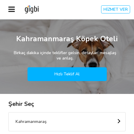
HİZMET VER
Anasayfa
Kahramanmaraş Köpek Oteli
Giriş Yap
Birkaç dakika içinde teklifler gelsin, detayları mesajlaş
ve anlaş.
Kayıt Ol
Hızlı Teklif Al
Kategoriler
Şehir Seç
🎈
Biz Kimiz?
🧐
Nasıl Çalışır?
Kahramanmaraş
🌟
Müşteri Değerlendirmeleri