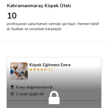
Kahramanmaraş Köpek Oteli
10
Destek
profesyonel sana hizmet vermek için hazır. Hemen teklif
İletişim
al, fiyatları ve yorumları karşılaştır.
Kariyer
Blog
Köpek Eğitmeni Emre
5.0
6 kez değerlendirildi.
2 yıldır gigbi'de