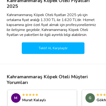
Kahramanmaraş Köpek Oteli Fiyatları
2025
Kahramanmaraş Köpek Oteli fiyatları 2025 yılı için
ortalama fiyat aralığı 1.330 TL ile 1.620 TL’dir. Hizmet
kapsamına göre özel fiyat almak için profesyonellerimiz
ile iletişime geçebilir, Kahramanmaraş Köpek Oteli
fiyatları ve paketleri ile ilgili ayrıntılı bilgi alabilirsin.
Teklif Al, Karşılaştır
Kahramanmaraş Köpek Oteli Müşteri
Yorumları
M
G
Murat Kalaylı
Gökh