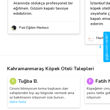
Alanında oldukça profesyonel bir
İstanbul'da
eğitmen. Gözüm kapalı tavsiye
köpek otel
edebilirim.
seyahate 
kapalı ema
ederim
Pati Eğitim Merkezi
gigbi.com nedir?
Hachiko 
Kahramanmaraş Köpek Oteli Talepleri
Tuğba B.
Fatih 
T
F
Cinsini bilmiyorum kırma başkasın dan
Köpeğimin cinsi
sahiplendim kişi aşı bilgiside vermedi ama
yavru tatile gi
iyi bakılmasını istiyorum size bunun
…
istiyorum
daha fazla