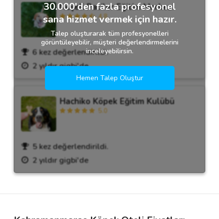
30.000'den fazla profesyonel
Neşeli Patiler Eğitim Merkezi
4.8
sana hizmet vermek için hazır.
Talep oluşturarak tüm profesyonelleri
görüntüleyebilir, müşteri değerlendirmelerini
inceleyebilirsin.
6 kez değerlendirildi.
2 yıldır gigbi'de
Hemen Talep Oluştur
Hachiko Köpek Eğitim Kulübü
5.0
5 kez değerlendirildi.
2 yıldır gigbi'de