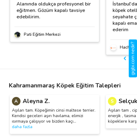
Alanında oldukça profesyonel bir
İstanbul'da
eğitmen. Gözüm kapalı tavsiye
köpek otel
edebilirim.
seyahate 
kapalı ema
ederim
Pati Eğitim Merkezi
gigbi.com nedir?
Hachiko 
Kahramanmaraş Köpek Eğitim Talepleri
Aleyna Z.
Selçuk
A
S
Aşıları tam. Köpeğimin cinsi maltese terrier.
Aşıları tam , ci
Kendisi geceleri aşırı havlama, elimizi
enerjik , tasma
ısırmaya çalışıyor ve bizden kaçı
…
köpeklere karşı
daha fazla