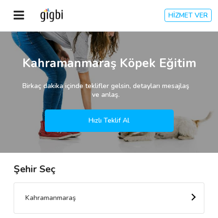
HİZMET VER
Anasayfa
Kahramanmaraş Köpek Eğitim
Giriş Yap
Birkaç dakika içinde teklifler gelsin, detayları mesajlaş
ve anlaş.
Kayıt Ol
Hızlı Teklif Al
Kategoriler
Şehir Seç
🎈
Biz Kimiz?
🧐
Nasıl Çalışır?
Kahramanmaraş
🌟
Müşteri Değerlendirmeleri