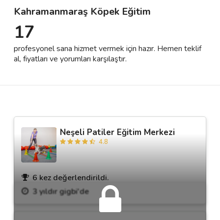
Kahramanmaraş Köpek Eğitim
17
Destek
profesyonel sana hizmet vermek için hazır. Hemen teklif
İletişim
al, fiyatları ve yorumları karşılaştır.
Kariyer
Blog
Neşeli Patiler Eğitim Merkezi
4.8
6 kez değerlendirildi.
3 yıldır gigbi'de