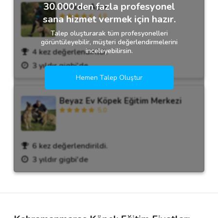
30.000'den fazla profesyonel
Serkan Acar
4.8
sana hizmet vermek için hazır.
Talep oluşturarak tüm profesyonelleri
görüntüleyebilir, müşteri değerlendirmelerini
inceleyebilirsin.
4 kez değerlendirildi.
3 yıldır gigbi'de
Hemen Talep Oluştur
Beyaz Ev Köpek Eğitim Merkezi
5.0
6 kez değerlendirildi.
3 yıldır gigbi'de