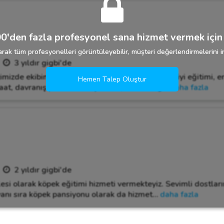
0'den fazla profesyonel sana hizmet vermek için 
rak tüm profesyonelleri görüntüleyebilir, müşteri değerlendirmelerini in
3 yıldır gigbi'de
mizde ekibimiz ile birlikte küçük dostlarımıza en iyi eğitimi, 
Hemen Talep Oluştur
itaat, davranış problemleri çözümü, tuvalet eğ
…
daha fazla
2 yıldır gigbi'de
si olarak köpek eğitimi hizmeti vermekteyiz. Sevimli dostlar
 yanı sıra köpek pansiyonu olarak da hizmet
…
daha fazla