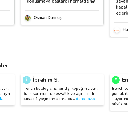
konuşmaya başlardı herhalde 😀
seyah
kapal
eder
Osman Durmuş
Ha
leri
İbrahim S.
Em
İ
E
 var .
French buldog cinsi bir dişi köpeğimiz var .
french b
 aşırı
Bizim sorunumuz sosyallik ve aşırı sinirli
günlük it
la
olması 1 yaşından sonra bu
…
daha fazla
istiyoru
büyük pr