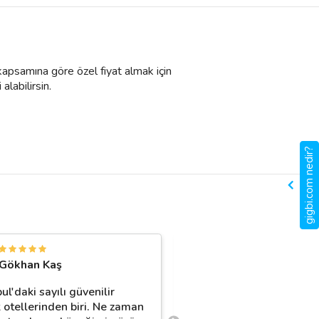
 kapsamına göre özel fiyat almak için
alabilirsin.
gigbi.com nedir?
S
Gökhan Kaş
Sevda Zeynep
ul'daki sayılı güvenilir
Temel itaat eğitimi için 
 otellerinden biri. Ne zaman
eğitim çok güzel sonuç v