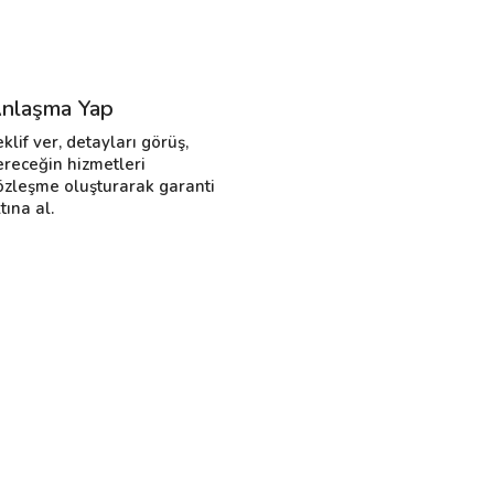
nlaşma Yap
eklif ver, detayları görüş,
ereceğin hizmetleri
özleşme oluşturarak garanti
tına al.