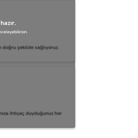
hazır.
celeyebilirsin.
en doğru şekilde sağlıyoruz.
ınıza ihtiyaç duyduğunuz her