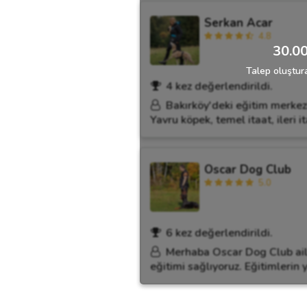
Serkan Acar
4.8
30.00
Talep oluştura
4 kez değerlendirildi.
Bakırköy'deki eğitim merkezi
Yavru köpek, temel itaat, ileri 
Oscar Dog Club
5.0
6 kez değerlendirildi.
Merhaba Oscar Dog Club aile
eğitimi sağlıyoruz. Eğitimlerin