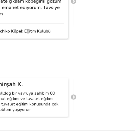
ate çıksam köpeğimi gözüm
teşekkür ederiz.
ı emanet ediyorum. Tavsiye
im
Neşeli Patiler Eğitim Me
chiko Köpek Eğitim Kulübü
irşah K.
Yıldız N.
Y
ulldog bir yavruya sahibim 80
dişi, tavşan av köpei kırması, 
aat eğitimi ve tuvalet eğitimi
siyah, ev içinde besleyebilmek 
m tuvalet eğitimi konusunda çok
eğitimi, havlama sorunu çözmek
oblem yaşıyorum