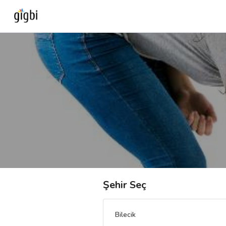
Anasayfa
Giriş Yap
Kayıt Ol
Kategoriler
🎈
Biz Kimiz?
Şehir Seç
🧐
Nasıl Çalışır?
Bilecik
🌟
Müşteri Değerlendirmeleri