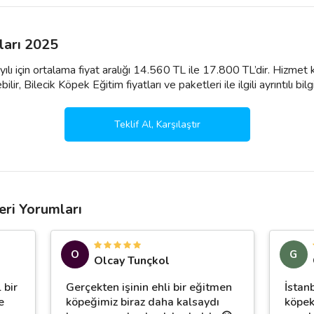
ları 2025
yılı için ortalama fiyat aralığı 14.560 TL ile 17.800 TL’dir. Hizmet
ir, Bilecik Köpek Eğitim fiyatları ve paketleri ile ilgili ayrıntılı bilgi 
Teklif Al, Karşılaştır
eri Yorumları
O
G
Olcay Tunçkol
 bir
Gerçekten işinin ehli bir eğitmen
İstanb
e
köpeğimiz biraz daha kalsaydı
köpek