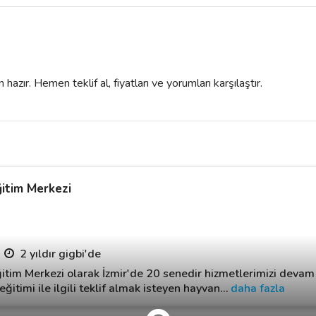
azır. Hemen teklif al, fiyatları ve yorumları karşılaştır.
itim Merkezi
2 yıldır gigbi'de
tim Merkezi olarak İzmir'de 20 senedir hizmetlerimizi devam 
itimi ile ilgili teklif almak isteyen hayvan
…
daha fazla