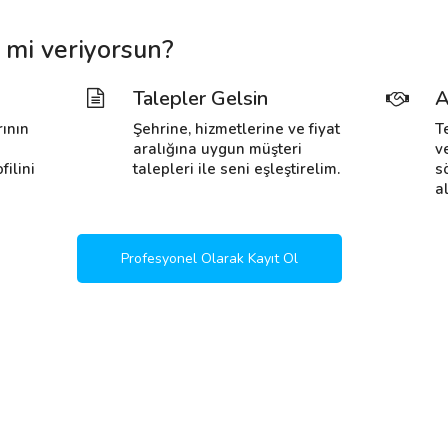
 mi veriyorsun?
Talepler Gelsin
A
rının
Şehrine, hizmetlerine ve fiyat
T
i
aralığına uygun müşteri
v
filini
talepleri ile seni eşleştirelim.
s
al
Profesyonel Olarak Kayıt Ol