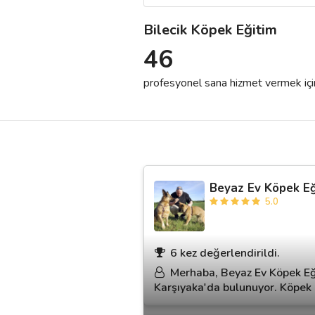
Bilecik Köpek Eğitim
Destek
46
İletişim
profesyonel sana hizmet vermek için h
Kariyer
Blog
Beyaz Ev Köpek Eğ
5.0
6 kez değerlendirildi.
Merhaba, Beyaz Ev Köpek Eği
Karşıyaka'da bulunuyor. Köpek eğ