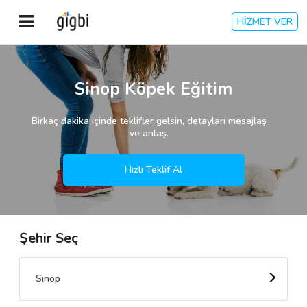
HİZMET VER
Anasayfa
Sinop Köpek Eğitim
Giriş Yap
Birkaç dakika içinde teklifler gelsin, detayları mesajlaş
ve anlaş.
Kayıt Ol
Hızlı Teklif Al
Kategoriler
Şehir Seç
🎈
Biz Kimiz?
🧐
Nasıl Çalışır?
Sinop
🌟
Müşteri Değerlendirmeleri