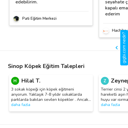
edebilirim.
seyahate 
kapalı ema
ederim
Pati Eğitim Merkezi
Hachiko 
gigbi.com nedir?
Sinop Köpek Eğitim Talepleri
Hilal T.
Zeynep
H
Z
3 sokak köpeği için köpek eğitmeni
Terrier cinsi 2
arıyorum. Yaklaşık 7-8 yıldır sokaklarda
hareketli aşır
parklarda bakılan sevilen köpekler . Ancak
…
huyu var ısırm
daha fazla
daha fazla