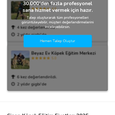
30.000'den fazla profesyonel
Serkan Acar
4.8
sana hizmet vermek için hazır.
Talep oluşturarak tüm profesyonelleri
görüntüleyebilir, müşteri değerlendirmelerini
inceleyebilirsin.
4 kez değerlendirildi.
2 yıldır gigbi'de
Hemen Talep Oluştur
Beyaz Ev Köpek Eğitim Merkezi
5.0
6 kez değerlendirildi.
2 yıldır gigbi'de