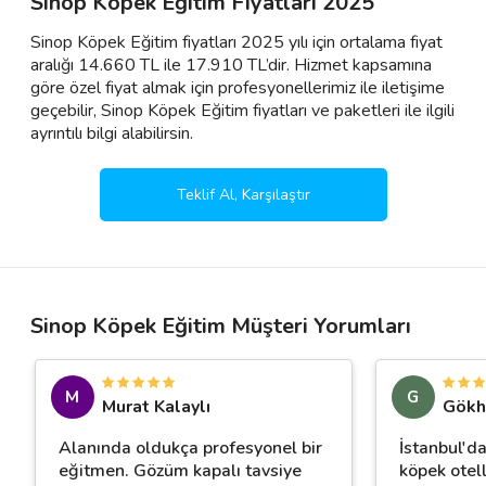
Sinop Köpek Eğitim Fiyatları 2025
Sinop Köpek Eğitim fiyatları 2025 yılı için ortalama fiyat
aralığı 14.660 TL ile 17.910 TL’dir. Hizmet kapsamına
göre özel fiyat almak için profesyonellerimiz ile iletişime
geçebilir, Sinop Köpek Eğitim fiyatları ve paketleri ile ilgili
ayrıntılı bilgi alabilirsin.
Teklif Al, Karşılaştır
Sinop Köpek Eğitim Müşteri Yorumları
M
G
Murat Kalaylı
Gökh
Alanında oldukça profesyonel bir
İstanbul'da
eğitmen. Gözüm kapalı tavsiye
köpek otel