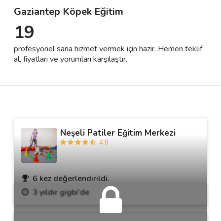
Gaziantep Köpek Eğitim
19
Destek
profesyonel sana hizmet vermek için hazır. Hemen teklif
İletişim
al, fiyatları ve yorumları karşılaştır.
Kariyer
Blog
Neşeli Patiler Eğitim Merkezi
4.8
6 kez değerlendirildi.
3 yıldır gigbi'de