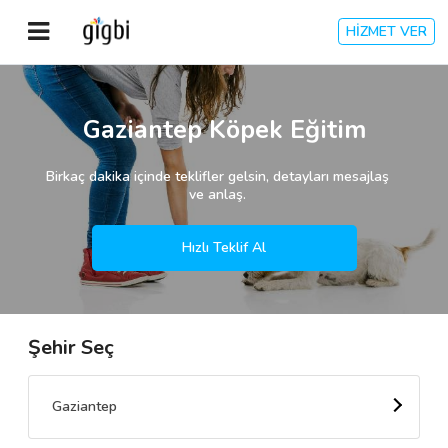
HİZMET VER
Anasayfa
Gaziantep Köpek Eğitim
Giriş Yap
Birkaç dakika içinde teklifler gelsin, detayları mesajlaş
ve anlaş.
Kayıt Ol
Hızlı Teklif Al
Kategoriler
Şehir Seç
🎈
Biz Kimiz?
🧐
Nasıl Çalışır?
Gaziantep
🌟
Müşteri Değerlendirmeleri