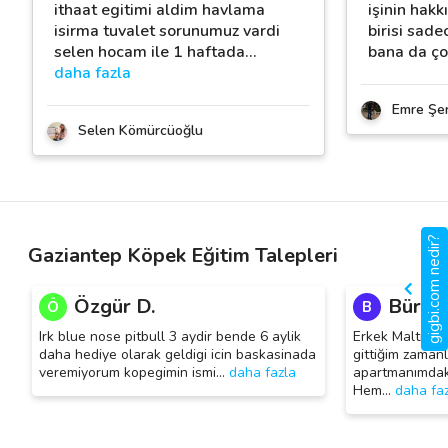
ithaat egitimi aldim havlama
işinin hakk
isirma tuvalet sorunumuz vardi
birisi sad
selen hocam ile 1 haftada
…
bana da ço
daha fazla
Emre Şe
Selen Kömürcüoğlu
gigbi.com nedir?
Gaziantep Köpek Eğitim Talepleri
Özgür D.
Bürge 
Ö
B
Irk blue nose pitbull 3 aydir bende 6 aylik
Erkek Maltipoo
daha hediye olarak geldigi icin baskasinada
gittiğim zamanl
veremiyorum kopegimin ismi
…
daha fazla
apartmanımdaki
Hem
…
daha fa