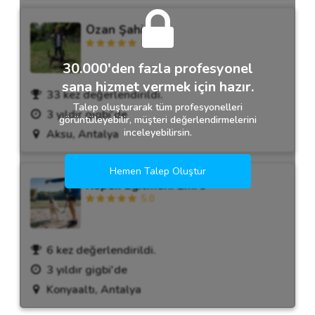
Ozan Şahin
5.0
30.000'den fazla profesyonel
sana hizmet vermek için hazır.
33 kez değerlendirildi.
Talep oluşturarak tüm profesyonelleri
3 yıldır gigbi'de
görüntüleyebilir, müşteri değerlendirmelerini
inceleyebilirsin.
Aksu, Antalya
Hemen Talep Oluştur
Köpek Eğitmeni Emre
5.0
6 kez değerlendirildi.
3 yıldır gigbi'de
Konyaaltı, Antalya