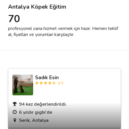
Antalya Köpek Eğitim
70
Destek
profesyonel sana hizmet vermek için hazır. Hemen teklif
İletişim
al, fiyatları ve yorumları karşılaştır.
Kariyer
Blog
Sadık Esin
4.9
94 kez değerlendirildi.
6 yıldır gigbi'de
Serik, Antalya