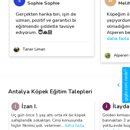
S
M
Sophie Sophie
Meli
Gerçekten harika biri, işin de
Köpeğim ile
uzman, pozitif ve garantici bi
yaşıyordum 
eğitmendir şiddetle tavsiye
olmadığımı
ediyorum. 😇🙏🏻
Alperen be
daha fazla
Taner Liman
Alperen 
gigbi.com nedir?
Antalya Köpek Eğitim Talepleri
İzan I.
İlayda 
İ
İ
Üç gün önce 1 yaş altı, orta ırk bir köpek
Golden kırması 
sahiplendik sokaktan. Cinsi konusunda
barınaktan 3 a
hiçbir fikrimiz yok, veteriner
…
daha fazla
yoktu,evde bü