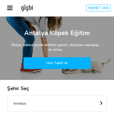
HİZMET VER
Anasayfa
Antalya Köpek Eğitim
Giriş Yap
Birkaç dakika içinde teklifler gelsin, detayları mesajlaş
ve anlaş.
Kayıt Ol
Hızlı Teklif Al
Kategoriler
Şehir Seç
🎈
Biz Kimiz?
🧐
Nasıl Çalışır?
Antalya
🌟
Müşteri Değerlendirmeleri