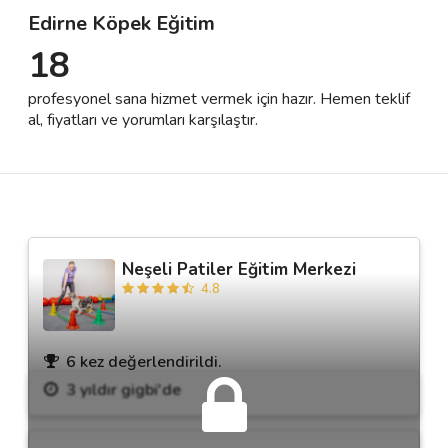
Edirne Köpek Eğitim
18
Destek
profesyonel sana hizmet vermek için hazır. Hemen teklif
İletişim
al, fiyatları ve yorumları karşılaştır.
Kariyer
Blog
Neşeli Patiler Eğitim Merkezi
4.8
6 kez değerlendirildi.
3 yıldır gigbi'de