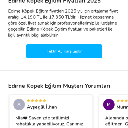
Edirne Köpek Eğitim Fiyatları 2025
Edirne Köpek Eğitim fiyatları 2025 yılı için ortalama fiyat
aralığı 14.190 TL ile 17.350 TL’dir. Hizmet kapsamına
göre özel fiyat almak için profesyonellerimiz ile iletişime
geçebilir, Edirne Köpek Eğitim fiyatları ve paketleri ile
ilgili ayrıntılı bilgi alabilirsin.
Teklif Al, Karşılaştır
Edirne Köpek Eğitim Müşteri Yorumları
A
M
Ayşegül İlhan
Murat
Mia❤️ Sayenizde tatilimizi
Alanında o
rahatlıkla yapabiliyoruz. Canımız
eğitmen. G