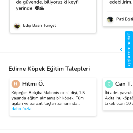
da güvende, biliyoruz ki keyfi
edebilirim.
yerinde. 🧿🙏
Pati Eği
Edip Basri Tunçel
gigbi.com nedir?
Edirne Köpek Eğitim Talepleri
Hilmi Ö.
Can T.
H
C
Köpeğim Belçika Malinois cinsi, dişi, 1.5
İki adet yavrul
yaşında eğitim almamış bir köpek. Tüm
Akita Inu köpeği
aşıları ve parazit ilaçları zamanında
…
Erkek olan 10 a
daha fazla