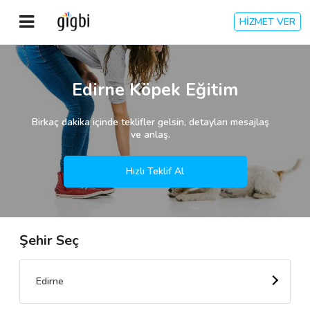
HİZMET VER
Anasayfa
Edirne Köpek Eğitim
Giriş Yap
Birkaç dakika içinde teklifler gelsin, detayları mesajlaş
ve anlaş.
Kayıt Ol
Hızlı Teklif Al
Kategoriler
Şehir Seç
🎈
Biz Kimiz?
🧐
Nasıl Çalışır?
Edirne
🌟
Müşteri Değerlendirmeleri