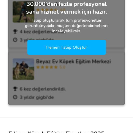
30.000'den fazla profesyonel
Serkan Acar
4.8
sana hizmet vermek için hazır.
Talep oluşturarak tüm profesyonelleri
görüntüleyebilir, müşteri değerlendirmelerini
inceleyebilirsin.
4 kez değerlendirildi.
3 yıldır gigbi'de
Hemen Talep Oluştur
Beyaz Ev Köpek Eğitim Merkezi
5.0
6 kez değerlendirildi.
3 yıldır gigbi'de