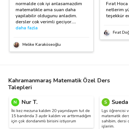
normalde cok iyi anlasamazdim
Fırat Hoca
matematikle ama suan daha
netlerim y
yapilabilir oldugunu anladim.
teşekkür e
dersler cok verimli geciyor.
…
daha fazla
Fırat Do
Melike Karaköseoğlu
Kahramanmaraş Matematik Özel Ders
Talepleri
Nur T.
Sueda
N
S
İki kez mezuna kaldım 20 yaşındayım tut de
Lgs öğrencisi v
15 bandında 3 aydır kaldım ve arttırmadığım
matematik ders
için çok dondanımlı birisini istiyorum
sahibim, dersi c
işlerim.