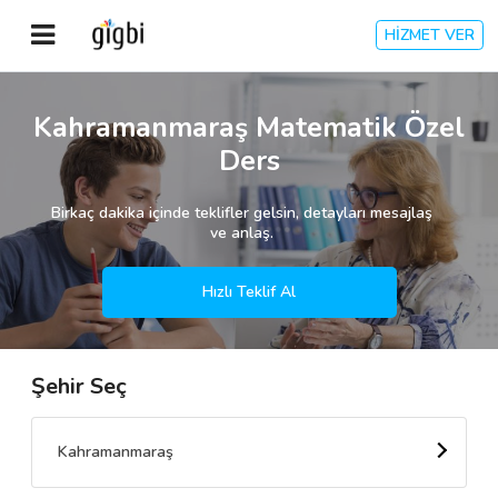
HİZMET VER
Anasayfa
Kahramanmaraş Matematik Özel
Ders
Giriş Yap
Birkaç dakika içinde teklifler gelsin, detayları mesajlaş
Kayıt Ol
ve anlaş.
Kategoriler
Hızlı Teklif Al
Şehir Seç
🎈
Biz Kimiz?
🧐
Nasıl Çalışır?
Kahramanmaraş
🌟
Müşteri Değerlendirmeleri