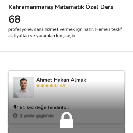
Kahramanmaraş Matematik Özel Ders
68
Destek
profesyonel sana hizmet vermek için hazır. Hemen teklif
İletişim
al, fiyatları ve yorumları karşılaştır.
Kariyer
Blog
Ahmet Hakan Almak
4.9
81 kez değerlendirildi.
2 yıldır gigbi'de