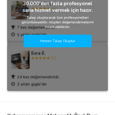
30.000'den fazla profesyonel
Yeliz Hoca
4.4
sana hizmet vermek için hazır.
Talep oluşturarak tüm profesyonelleri
görüntüleyebilir, müşteri değerlendirmelerini
inceleyebilirsin.
7 kez değerlendirildi.
1 yıldır gigbi'de
Hemen Talep Oluştur
Esra E.
5.0
14 kez değerlendirildi.
2 yıldır gigbi'de