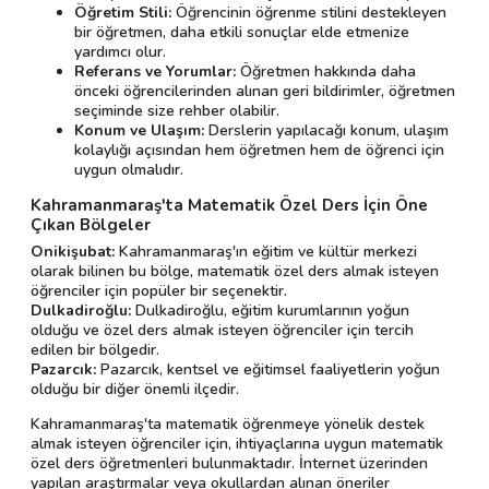
Öğretim Stili:
Öğrencinin öğrenme stilini destekleyen
bir öğretmen, daha etkili sonuçlar elde etmenize
yardımcı olur.
Referans ve Yorumlar:
Öğretmen hakkında daha
önceki öğrencilerinden alınan geri bildirimler, öğretmen
seçiminde size rehber olabilir.
Konum ve Ulaşım:
Derslerin yapılacağı konum, ulaşım
kolaylığı açısından hem öğretmen hem de öğrenci için
uygun olmalıdır.
Kahramanmaraş'ta Matematik Özel Ders İçin Öne
Çıkan Bölgeler
Onikişubat:
Kahramanmaraş'ın eğitim ve kültür merkezi
olarak bilinen bu bölge, matematik özel ders almak isteyen
öğrenciler için popüler bir seçenektir.
Dulkadiroğlu:
Dulkadiroğlu, eğitim kurumlarının yoğun
olduğu ve özel ders almak isteyen öğrenciler için tercih
edilen bir bölgedir.
Pazarcık:
Pazarcık, kentsel ve eğitimsel faaliyetlerin yoğun
olduğu bir diğer önemli ilçedir.
Kahramanmaraş'ta matematik öğrenmeye yönelik destek
almak isteyen öğrenciler için, ihtiyaçlarına uygun matematik
özel ders öğretmenleri bulunmaktadır. İnternet üzerinden
yapılan araştırmalar veya okullardan alınan öneriler