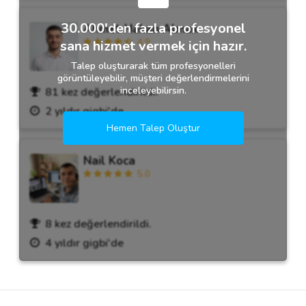
30.000'den fazla profesyonel
Ahmet Hakan Almak
4.9
sana hizmet vermek için hazır.
Talep oluşturarak tüm profesyonelleri
görüntüleyebilir, müşteri değerlendirmelerini
inceleyebilirsin.
81 kez değerlendirildi.
2 yıldır gigbi'de
Hemen Talep Oluştur
Nail Koca
5.0
8 kez değerlendirildi.
4 yıldır gigbi'de