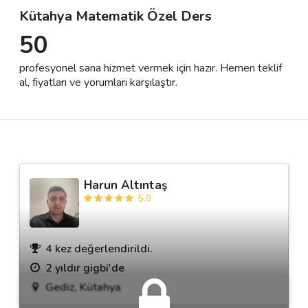
Kütahya Matematik Özel Ders
50
Destek
profesyonel sana hizmet vermek için hazır. Hemen teklif
İletişim
al, fiyatları ve yorumları karşılaştır.
Kariyer
Blog
Harun Altıntaş
5.0
4 kez değerlendirildi.
2 yıldır gigbi'de
Gediz, Kütahya