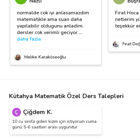
Nazli
Büşr
normalde cok iyi anlasamazdim
Fırat Hoca
matematikle ama suan daha
netlerim y
yapilabilir oldugunu anladim.
teşekkür e
dersler cok verimli geciyor.
…
daha fazla
Fırat Do
Melike Karaköseoğlu
Kütahya Matematik Özel Ders Talepleri
Çiğdem K.
Ç
10 cu sınıfa giden kızım için istiyorum cuma
günü 5-6 saatleri arası uygundur