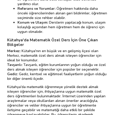
yardımcı olur.
Referans ve Yorumlar:
Öğretmen hakkında daha
önceki öğrencilerinden alınan geri bildirimler, öğretmen
seçiminde size rehber olabilir.
Konum ve Ulaşım:
Derslerin yapılacağı konum, ulaşım
kolaylığı açısından hem öğretmen hem de öğrenci için
uygun olmalıdır.
Kütahya'da Matematik Özel Ders İçin Öne Çıkan
Bölgeler
Merkez:
Kütahya'nın en büyük ve en gelişmiş ilçesi olan
Merkez, matematik özel ders almak isteyen öğrenciler için
ideal bir konumdur.
Tavşanlı:
Tavşanlı, eğitim kurumlarının yoğun olduğu ve özel
ders almak isteyen öğrenciler için popüler bir seçenektir.
Gediz:
Gediz, kentsel ve eğitimsel faaliyetlerin yoğun olduğu
bir diğer önemli ilçedir.
Kütahya'da matematik öğrenmeye yönelik destek almak
isteyen öğrenciler için, ihtiyaçlarına uygun matematik özel
ders öğretmenleri bulunmaktadır. İnternet üzerinden yapılan
araştırmalar veya okullardan alınan öneriler aracılığıyla,
öğrenciler ve veliler ihtiyaçlarına uygun bir öğretmenle
iletişime geçebilir ve matematiği daha etkili bir şekilde
öğrenmeye başlayabilirler. Bu, öğrencilerin akademik