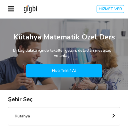
HİZMET VER
Anasayfa
Kütahya Matematik Özel Ders
Giriş Yap
Birkaç dakika içinde teklifler gelsin, detayları mesajlaş
ve anlaş.
Kayıt Ol
Hızlı Teklif Al
Kategoriler
Şehir Seç
🎈
Biz Kimiz?
🧐
Nasıl Çalışır?
Kütahya
🌟
Müşteri Değerlendirmeleri