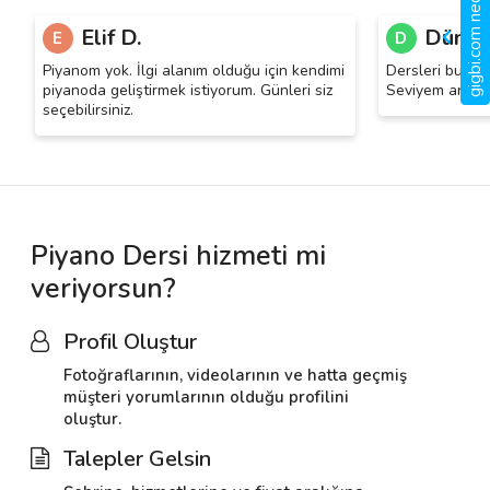
gigbi.com nedir?
Elif D.
Dünya
E
D
Piyanom yok. İlgi alanım olduğu için kendimi
Dersleri bu ay 
piyanoda geliştirmek istiyorum. Günleri siz
Seviyem artınc
seçebilirsiniz.
Piyano Dersi hizmeti mi
veriyorsun?
Profil Oluştur
Fotoğraflarının, videolarının ve hatta geçmiş
müşteri yorumlarının olduğu profilini
oluştur.
Talepler Gelsin