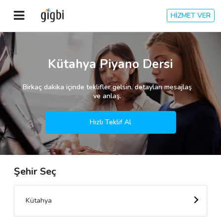
HİZMET VER
Anasayfa
Kütahya Piyano Dersi
Giriş Yap
Birkaç dakika içinde teklifler gelsin, detayları mesajlaş
ve anlaş.
Kayıt Ol
Hızlı Teklif Al
Kategoriler
Şehir Seç
🎈
Biz Kimiz?
🧐
Nasıl Çalışır?
Kütahya
🌟
Müşteri Değerlendirmeleri