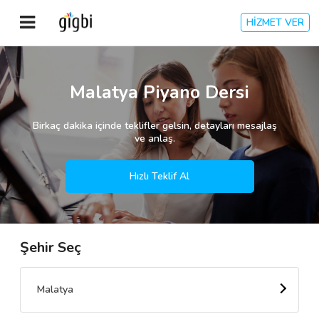
HİZMET VER
Anasayfa
Malatya Piyano Dersi
Giriş Yap
Birkaç dakika içinde teklifler gelsin, detayları mesajlaş
ve anlaş.
Kayıt Ol
Hızlı Teklif Al
Kategoriler
Şehir Seç
🎈
Biz Kimiz?
🧐
Nasıl Çalışır?
Malatya
🌟
Müşteri Değerlendirmeleri