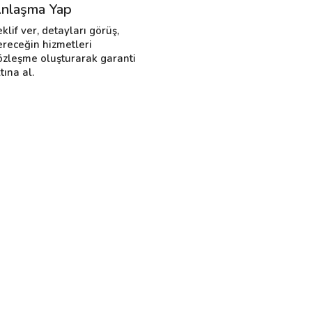
nlaşma Yap
eklif ver, detayları görüş,
ereceğin hizmetleri
özleşme oluşturarak garanti
tına al.