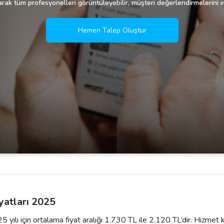
rak tüm profesyonelleri görüntüleyebilir, müşteri değerlendirmelerini in
Hemen Talep Oluştur
yatları 2025
5 yılı için ortalama fiyat aralığı 1.730 TL ile 2.120 TL’dir. Hizmet