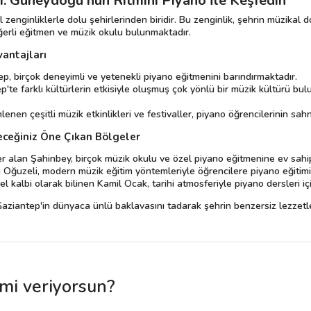
: Güneydoğu'nun Ritmini Piyano İle Keşfedin
el zenginliklerle dolu şehirlerinden biridir. Bu zenginlik, şehrin müzika
eğerli eğitmen ve müzik okulu bulunmaktadır.
vantajları
p, birçok deneyimli ve yetenekli piyano eğitmenini barındırmaktadır.
'te farklı kültürlerin etkisiyle oluşmuş çok yönlü bir müzik kültürü bul
nen çeşitli müzik etkinlikleri ve festivaller, piyano öğrencilerinin sah
eceğiniz Öne Çıkan Bölgeler
 alan Şahinbey, birçok müzik okulu ve özel piyano eğitmenine ev sahip
 Oğuzeli, modern müzik eğitim yöntemleriyle öğrencilere piyano eğitim
l kalbi olarak bilinen Kamil Ocak, tarihi atmosferiyle piyano dersleri içi
aziantep'in dünyaca ünlü baklavasını tadarak şehrin benzersiz lezzetler
 mi veriyorsun?