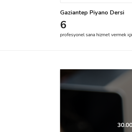
Gaziantep Piyano Dersi
Destek
6
İletişim
profesyonel sana hizmet vermek için h
Kariyer
Blog
30.00