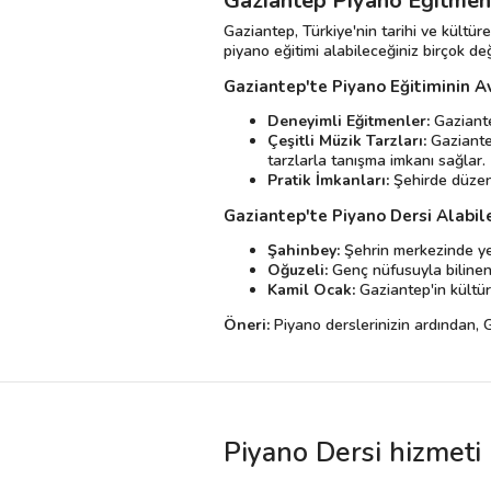
Gaziantep Piyano Eğitmeni
Gaziantep, Türkiye'nin tarihi ve kültür
piyano eğitimi alabileceğiniz birçok d
Gaziantep'te Piyano Eğitiminin A
Deneyimli Eğitmenler:
Gaziante
Çeşitli Müzik Tarzları:
Gaziantep
tarzlarla tanışma imkanı sağlar.
Pratik İmkanları:
Şehirde düzenle
Gaziantep'te Piyano Dersi Alabil
Şahinbey:
Şehrin merkezinde yer
Oğuzeli:
Genç nüfusuyla bilinen
Kamil Ocak:
Gaziantep'in kültüre
Öneri:
Piyano derslerinizin ardından, G
Piyano Dersi hizmeti