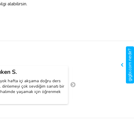
gi alabilirsin.
gigbi.com nedir?
ken S.
S. D.
S
yok hafta içi akşama doğru ders
7 yasindaki yegenim icin piyan
m. dinlemeyi çok sevdiğim sanatı bir
profesyonelin tavsiyesi ile ali
 halimde yaşamak için öğrenmek
baslamak istiyoruz.