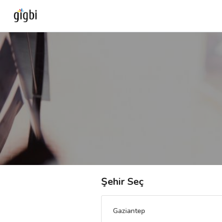
Anasayfa
Giriş Yap
Kayıt Ol
Kategoriler
🎈
Biz Kimiz?
Şehir Seç
🧐
Nasıl Çalışır?
Gaziantep
🌟
Müşteri Değerlendirmeleri