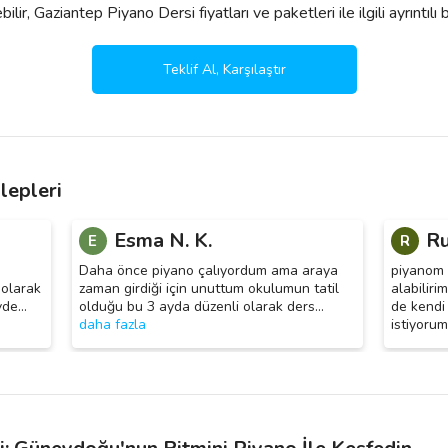
ir, Gaziantep Piyano Dersi fiyatları ve paketleri ile ilgili ayrıntılı bil
Teklif Al, Karşılaştır
lepleri
Esma N. K.
Ru
E
R
Daha önce piyano çalıyordum ama araya
piyanom 
 olarak
zaman girdiği için unuttum okulumun tatil
alabiliri
vde
…
olduğu bu 3 ayda düzenli olarak ders
…
de kendi
daha fazla
istiyorum