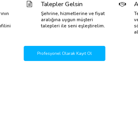
Talepler Gelsin
A
rının
Şehrine, hizmetlerine ve fiyat
T
i
aralığına uygun müşteri
v
filini
talepleri ile seni eşleştirelim.
s
al
Profesyonel Olarak Kayıt Ol