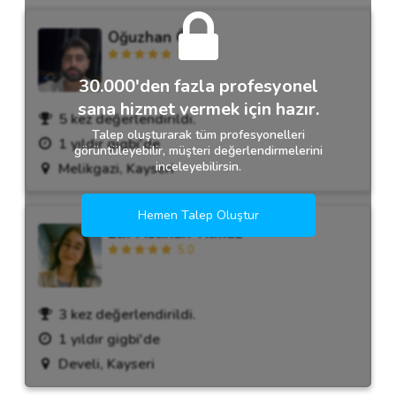
Oğuzhan Özer
5.0
30.000'den fazla profesyonel
sana hizmet vermek için hazır.
5 kez değerlendirildi.
Talep oluşturarak tüm profesyonelleri
1 yıldır gigbi'de
görüntüleyebilir, müşteri değerlendirmelerini
inceleyebilirsin.
Melikgazi, Kayseri
Hemen Talep Oluştur
Elif Aslihan Yilmaz
5.0
3 kez değerlendirildi.
1 yıldır gigbi'de
Develi, Kayseri