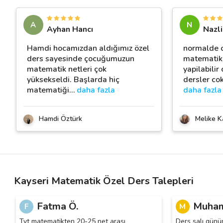
A
N
Ayhan Hancı
Nazli
Hamdi hocamızdan aldığımız özel
normalde c
ders sayesinde çocuğumuzun
matematik
matematik netleri çok
yapilabili
yüksekseldi. Başlarda hiç
dersler cok
matematiği
…
daha fazla
daha fazla
Hamdi Öztürk
Melike K
Kayseri Matematik Özel Ders Talepleri
Fatma Ö.
Muham
F
M
Tyt matematikten 20-25 net arası
Ders salı günü