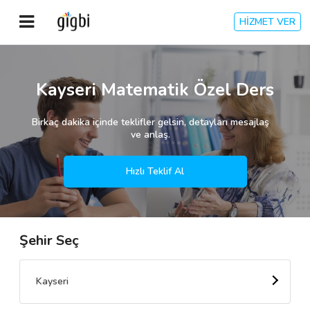
HİZMET VER
Anasayfa
Kayseri Matematik Özel Ders
Giriş Yap
Birkaç dakika içinde teklifler gelsin, detayları mesajlaş
ve anlaş.
Kayıt Ol
Hızlı Teklif Al
Kategoriler
Şehir Seç
🎈
Biz Kimiz?
🧐
Nasıl Çalışır?
Kayseri
🌟
Müşteri Değerlendirmeleri