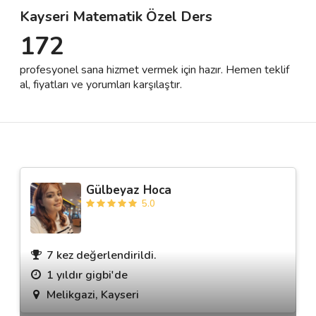
Kayseri Matematik Özel Ders
172
Destek
profesyonel sana hizmet vermek için hazır. Hemen teklif
İletişim
al, fiyatları ve yorumları karşılaştır.
Kariyer
Blog
Gülbeyaz Hoca
5.0
7 kez değerlendirildi.
1 yıldır gigbi'de
Melikgazi, Kayseri