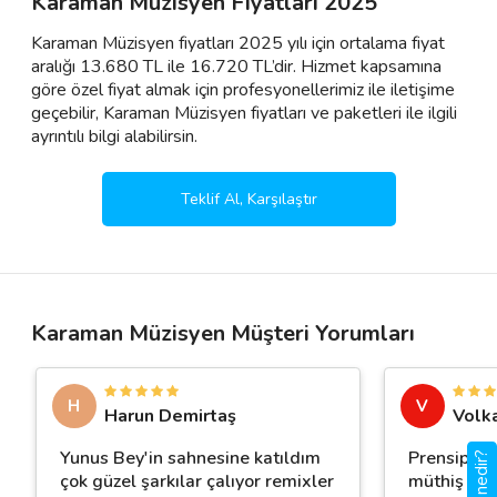
Karaman Müzisyen Fiyatları 2025
Karaman Müzisyen fiyatları 2025 yılı için ortalama fiyat
aralığı 13.680 TL ile 16.720 TL’dir. Hizmet kapsamına
göre özel fiyat almak için profesyonellerimiz ile iletişime
geçebilir, Karaman Müzisyen fiyatları ve paketleri ile ilgili
ayrıntılı bilgi alabilirsin.
Teklif Al, Karşılaştır
Karaman Müzisyen Müşteri Yorumları
H
V
Harun Demirtaş
Volk
Yunus Bey'in sahnesine katıldım
Prensipli, 
çok güzel şarkılar çalıyor remixler
müthiş senk