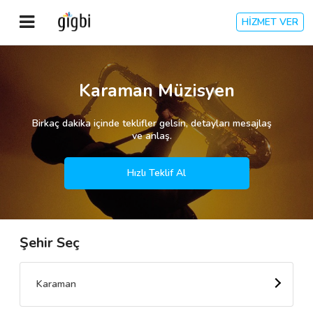
HİZMET VER
Anasayfa
Karaman Müzisyen
Giriş Yap
Birkaç dakika içinde teklifler gelsin, detayları mesajlaş
ve anlaş.
Kayıt Ol
Hızlı Teklif Al
Kategoriler
Şehir Seç
🎈
Biz Kimiz?
🧐
Nasıl Çalışır?
Karaman
🌟
Müşteri Değerlendirmeleri