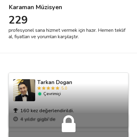
Karaman Müzisyen
229
Destek
profesyonel sana hizmet vermek için hazır. Hemen teklif
İletişim
al, fiyatları ve yorumları karşılaştır.
Kariyer
Blog
Tarkan Dogan
5.0
Çevrimiçi
160 kez değerlendirildi.
4 yıldır gigbi'de