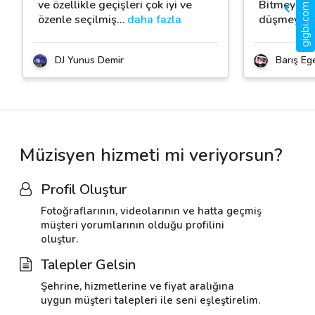
gigbi.com nedir?
ve özellikle geçişleri çok iyi ve
Bitmeyen en
özenle seçilmiş
…
daha fazla
düşmeyen 
DJ Yunus Demir
Barış Ege
Müzisyen hizmeti mi veriyorsun?
Profil Oluştur
Fotoğraflarının, videolarının ve hatta geçmiş
müşteri yorumlarının olduğu profilini
oluştur.
Talepler Gelsin
Şehrine, hizmetlerine ve fiyat aralığına
uygun müşteri talepleri ile seni eşleştirelim.