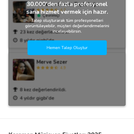
30.000'den fazla profesyonel
Avrasya Sanat Topluluğu
4.7
sana hizmet vermek için hazır.
Çevrimiçi
Talep oluşturarak tüm profesyonelleri
görüntüleyebilir, müşteri değerlendirmelerini
inceleyebilirsin.
23 kez değerlendirildi.
8 yıldır gigbi'de
Hemen Talep Oluştur
Merve Sezer
4.9
8 kez değerlendirildi.
4 yıldır gigbi'de