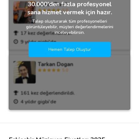
30.000'den fazla profesyonel
Dolce Band
5.0
sana hizmet vermek için hazır.
Talep oluşturarak tüm profesyonelleri
görüntüleyebilir, müşteri değerlendirmelerini
inceleyebilirsin.
17 kez değerlendirildi.
9 yıldır gigbi'de
Hemen Talep Oluştur
Tarkan Dogan
5.0
161 kez değerlendirildi.
4 yıldır gigbi'de