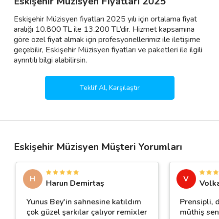
Eskişehir Müzisyen Fiyatları 2025
Eskişehir Müzisyen fiyatları 2025 yılı için ortalama fiyat
aralığı 10.800 TL ile 13.200 TL’dir. Hizmet kapsamına
göre özel fiyat almak için profesyonellerimiz ile iletişime
geçebilir, Eskişehir Müzisyen fiyatları ve paketleri ile ilgili
ayrıntılı bilgi alabilirsin.
Teklif Al, Karşılaştır
Eskişehir Müzisyen Müşteri Yorumları
H
V
Harun Demirtaş
Volk
Yunus Bey'in sahnesine katıldım
Prensipli, 
çok güzel şarkılar çalıyor remixler
müthiş senk