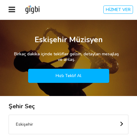
HİZMET VER
Anasayfa
Eskişehir Müzisyen
Giriş Yap
Birkaç dakika içinde teklifler gelsin, detayları mesajlaş
ve anlaş.
Kayıt Ol
Hızlı Teklif Al
Kategoriler
Şehir Seç
🎈
Biz Kimiz?
🧐
Nasıl Çalışır?
Eskişehir
🌟
Müşteri Değerlendirmeleri