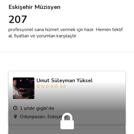
Eskişehir Müzisyen
207
Destek
profesyonel sana hizmet vermek için hazır. Hemen teklif
İletişim
al, fiyatları ve yorumları karşılaştır.
Kariyer
Blog
Umut Süleyman Yüksel
0.0
1 yıldır gigbi'de
Odunpazarı, Eskişehir