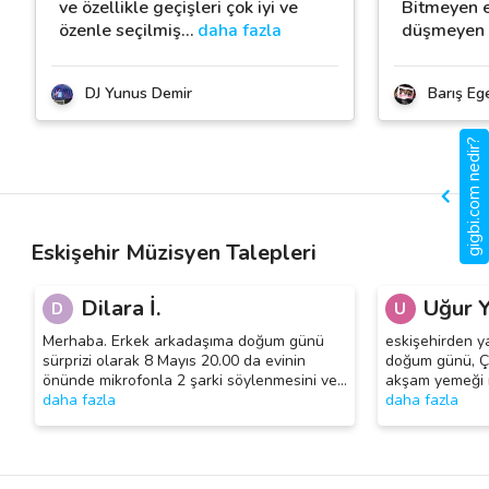
ve özellikle geçişleri çok iyi ve
Bitmeyen en
özenle seçilmiş
…
daha fazla
düşmeyen 
DJ Yunus Demir
Barış Ege
gigbi.com nedir?
Eskişehir Müzisyen Talepleri
Dilara İ.
Uğur Y
D
U
Merhaba. Erkek arkadaşıma doğum günü
eskişehirden y
sürprizi olarak 8 Mayıs 20.00 da evinin
doğum günü, Ça
önünde mikrofonla 2 şarki söylenmesini ve
…
akşam yemeği i
daha fazla
daha fazla