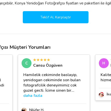
çebilir, Konya Yenidoğan Fotoğrafçısı fiyatları ve paketleri ile ilgili a
Teklif Al, Karşılaştır
ısı Müşteri Yorumları
C
H
Cansu Özgüven
Hamilelik cekiminde baslayip,
Kalit
l
yenidogan cekiminde son bulan
hizme
mdi
fotografcilik deneyimimiz cok
guzel gecti. İcime sinen bir
…
İk
daha fazla
Nilüfer H.