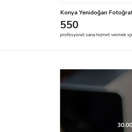
Konya Yenidoğan Fotoğraf
Destek
550
İletişim
profesyonel sana hizmet vermek için h
Kariyer
Blog
30.00