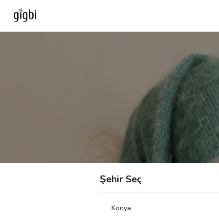
Anasayfa
Giriş Yap
Kayıt Ol
Kategoriler
🎈
Biz Kimiz?
Şehir Seç
🧐
Nasıl Çalışır?
Konya
🌟
Müşteri Değerlendirmeleri