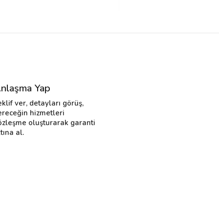
nlaşma Yap
eklif ver, detayları görüş,
ereceğin hizmetleri
özleşme oluşturarak garanti
tına al.