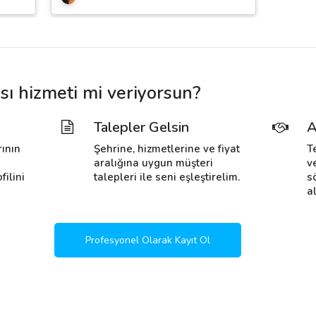
sı hizmeti mi veriyorsun?
Talepler Gelsin
A
rının
Şehrine, hizmetlerine ve fiyat
T
i
aralığına uygun müşteri
v
filini
talepleri ile seni eşleştirelim.
s
al
Profesyonel Olarak Kayıt Ol