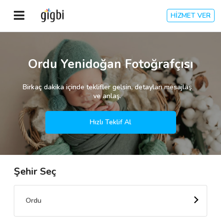
HİZMET VER
Anasayfa
Ordu Yenidoğan Fotoğrafçısı
Giriş Yap
Birkaç dakika içinde teklifler gelsin, detayları mesajlaş
ve anlaş.
Kayıt Ol
Hızlı Teklif Al
Kategoriler
Şehir Seç
🎈
Biz Kimiz?
🧐
Nasıl Çalışır?
Ordu
🌟
Müşteri Değerlendirmeleri