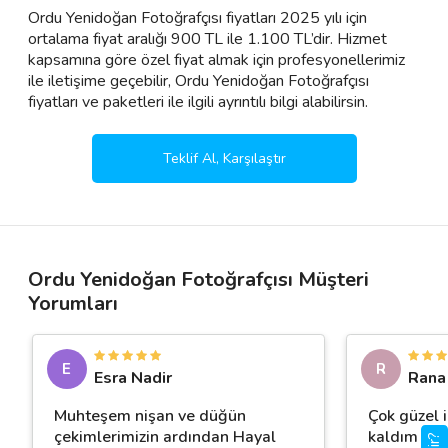
Ordu Yenidoğan Fotoğrafçısı fiyatları 2025 yılı için
ortalama fiyat aralığı 900 TL ile 1.100 TL’dir. Hizmet
kapsamına göre özel fiyat almak için profesyonellerimiz
ile iletişime geçebilir, Ordu Yenidoğan Fotoğrafçısı
fiyatları ve paketleri ile ilgili ayrıntılı bilgi alabilirsin.
Teklif Al, Karşılaştır
Ordu Yenidoğan Fotoğrafçısı Müşteri
Yorumları
E
R
Esra Nadir
Rana
Muhteşem nişan ve düğün
Çok güzel 
çekimlerimizin ardından Hayal
kaldım