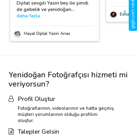
gigbi.com nedir?
Dijital sevgili Yasin bey ile şimdi
de gebelik ve yenidoğan
…
Esna Sa
daha fazla
Hayal Dijital Yasin Anas
Yenidoğan Fotoğrafçısı hizmeti mi
veriyorsun?
Profil Oluştur
Fotoğraflarının, videolarının ve hatta geçmiş
müşteri yorumlarının olduğu profilini
oluştur.
Talepler Gelsin