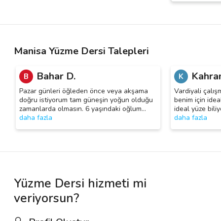
Manisa Yüzme Dersi Talepleri
Bahar D.
Kahra
B
K
Pazar günleri öğleden önce veya akşama
Vardiyali çalı
doğru istiyorum tam güneşin yoğun olduğu
benim için idea
zamanlarda olmasın. 6 yaşındaki oğlum
…
ideal yüze bili
daha fazla
daha fazla
Yüzme Dersi hizmeti mi
veriyorsun?