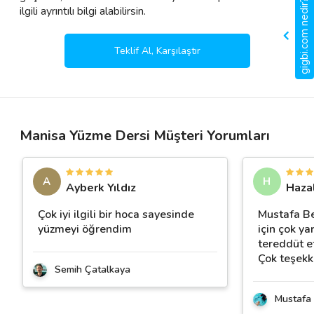
gigbi.com nedir?
ilgili ayrıntılı bilgi alabilirsin.
Teklif Al, Karşılaştır
Manisa Yüzme Dersi Müşteri Yorumları
A
H
Ayberk Yıldız
Haza
Çok iyi ilgili bir hoca sayesinde
Mustafa B
yüzmeyi öğrendim
için çok ya
tereddüt e
Çok teşekk
Semih Çatalkaya
Mustafa