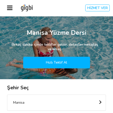
HİZMET VER
Anasayfa
Manisa Yüzme Dersi
Giriş Yap
Birkaç dakika içinde teklifler gelsin, detayları mesajlaş
ve anlaş.
Kayıt Ol
Hızlı Teklif Al
Kategoriler
Şehir Seç
🎈
Biz Kimiz?
🧐
Nasıl Çalışır?
Manisa
🌟
Müşteri Değerlendirmeleri