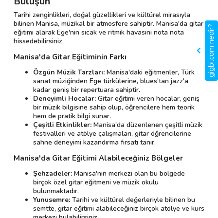
Buluşun
Tarihi zenginlikleri, doğal güzellikleri ve kültürel mirasıyla
bilinen Manisa, müzikal bir atmosfere sahiptir. Manisa'da gitar
gigbi.com nedir?
eğitimi alarak Ege'nin sıcak ve ritmik havasını nota nota
hissedebilirsiniz.
Manisa'da Gitar Eğitiminin Farkı
Özgün Müzik Tarzları:
Manisa'daki eğitmenler, Türk
sanat müziğinden Ege türkülerine, blues'tan jazz'a
kadar geniş bir repertuara sahiptir.
Deneyimli Hocalar:
Gitar eğitimi veren hocalar, geniş
bir müzik bilgisine sahip olup, öğrencilere hem teorik
hem de pratik bilgi sunar.
Çeşitli Etkinlikler:
Manisa'da düzenlenen çeşitli müzik
festivalleri ve atölye çalışmaları, gitar öğrencilerine
sahne deneyimi kazandırma fırsatı tanır.
Manisa'da Gitar Eğitimi Alabileceğiniz Bölgeler
Şehzadeler:
Manisa'nın merkezi olan bu bölgede
birçok özel gitar eğitmeni ve müzik okulu
bulunmaktadır.
Yunusemre:
Tarihi ve kültürel değerleriyle bilinen bu
semtte, gitar eğitimi alabileceğiniz birçok atölye ve kurs
merkezi bulabilirsiniz.