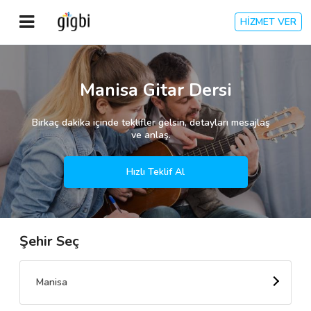
HİZMET VER
Anasayfa
Manisa Gitar Dersi
Giriş Yap
Birkaç dakika içinde teklifler gelsin, detayları mesajlaş
ve anlaş.
Kayıt Ol
Hızlı Teklif Al
Kategoriler
Şehir Seç
🎈
Biz Kimiz?
🧐
Nasıl Çalışır?
Manisa
🌟
Müşteri Değerlendirmeleri