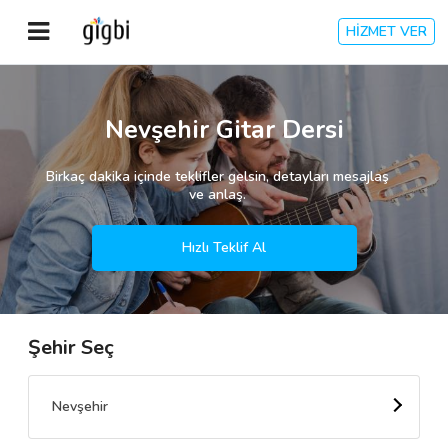
HİZMET VER
Anasayfa
Nevşehir Gitar Dersi
Giriş Yap
Birkaç dakika içinde teklifler gelsin, detayları mesajlaş
ve anlaş.
Kayıt Ol
Hızlı Teklif Al
Kategoriler
Şehir Seç
🎈
Biz Kimiz?
🧐
Nasıl Çalışır?
Nevşehir
🌟
Müşteri Değerlendirmeleri