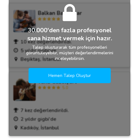
Balkan Bayraktar
5.0
30.000'den fazla profesyonel
sana hizmet vermek için hazır.
10 kez değerlendirildi.
Talep oluşturarak tüm profesyonelleri
5 yıldır gigbi'de
görüntüleyebilir, müşteri değerlendirmelerini
inceleyebilirsin.
Beşiktaş, İstanbul
Hemen Talep Oluştur
Taha Güzelyurt
5.0
7 kez değerlendirildi.
2 yıldır gigbi'de
Kadıköy, İstanbul