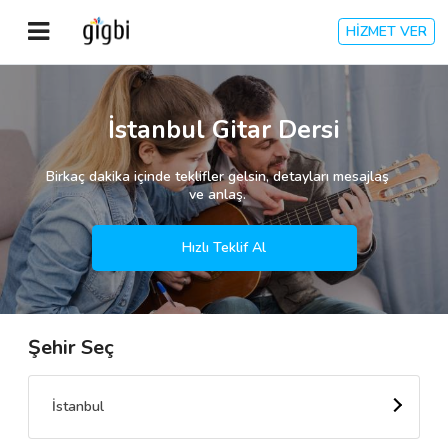
HİZMET VER
Anasayfa
İstanbul Gitar Dersi
Giriş Yap
Birkaç dakika içinde teklifler gelsin, detayları mesajlaş
ve anlaş.
Kayıt Ol
Hızlı Teklif Al
Kategoriler
Şehir Seç
🎈
Biz Kimiz?
🧐
Nasıl Çalışır?
İstanbul
🌟
Müşteri Değerlendirmeleri