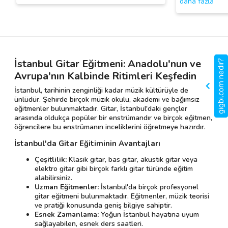
daha fazla
İstanbul Gitar Eğitmeni: Anadolu'nun ve
gigbi.com nedir?
Avrupa'nın Kalbinde Ritimleri Keşfedin
İstanbul, tarihinin zenginliği kadar müzik kültürüyle de
ünlüdür. Şehirde birçok müzik okulu, akademi ve bağımsız
eğitmenler bulunmaktadır. Gitar, İstanbul'daki gençler
arasında oldukça popüler bir enstrümandır ve birçok eğitmen,
öğrencilere bu enstrümanın inceliklerini öğretmeye hazırdır.
İstanbul'da Gitar Eğitiminin Avantajları
Çeşitlilik:
Klasik gitar, bas gitar, akustik gitar veya
elektro gitar gibi birçok farklı gitar türünde eğitim
alabilirsiniz.
Uzman Eğitmenler:
İstanbul'da birçok profesyonel
gitar eğitmeni bulunmaktadır. Eğitmenler, müzik teorisi
ve pratiği konusunda geniş bilgiye sahiptir.
Esnek Zamanlama:
Yoğun İstanbul hayatına uyum
sağlayabilen, esnek ders saatleri.