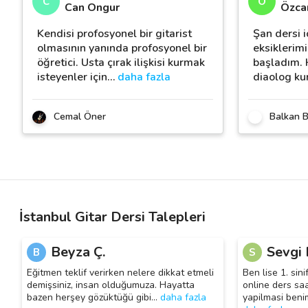
C
Ö
Can Ongur
Özcan
Kendisi profosyonel bir gitarist
Şan dersi i
olmasının yanında profosyonel bir
eksiklerimi
öğretici. Usta çırak ilişkisi kurmak
başladım. H
isteyenler için
…
daha fazla
diaolog ku
Cemal Öner
Balkan B
İstanbul Gitar Dersi Talepleri
Beyza Ç.
Sevgi 
B
S
Eğitmen teklif verirken nelere dikkat etmeli
Ben lise 1. sin
demişsiniz, insan olduğumuza. Hayatta
online ders saa
bazen herşey gözüktüğü gibi
…
daha fazla
yapilmasi beni