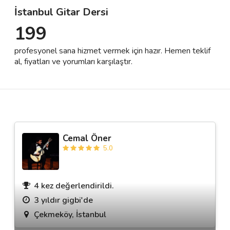
İstanbul Gitar Dersi
199
Destek
profesyonel sana hizmet vermek için hazır. Hemen teklif
İletişim
al, fiyatları ve yorumları karşılaştır.
Kariyer
Blog
Cemal Öner
5.0
4 kez değerlendirildi.
3 yıldır gigbi'de
Çekmeköy, İstanbul