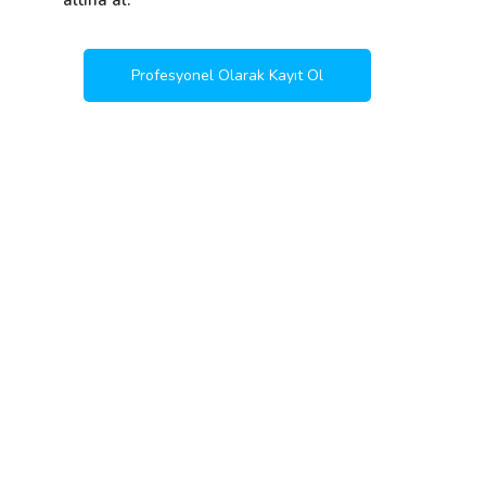
altına al.
Profesyonel Olarak Kayıt Ol