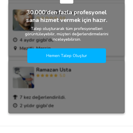
30.000'den fazla profesyonel
Ibrahim Demirsoy
0.0
sana hizmet vermek için hazır.
Talep oluşturarak tüm profesyonelleri
görüntüleyebilir, müşteri değerlendirmelerini
inceleyebilirsin.
4 aydır gigbi'de
Mezitli, Mersin
Hemen Talep Oluştur
Ramazan Usta
5.0
7 kez değerlendirildi.
2 yıldır gigbi'de