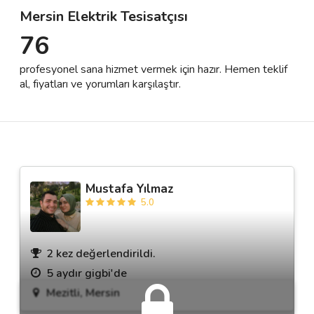
Mersin Elektrik Tesisatçısı
76
Destek
profesyonel sana hizmet vermek için hazır. Hemen teklif
İletişim
al, fiyatları ve yorumları karşılaştır.
Kariyer
Blog
Mustafa Yılmaz
5.0
2 kez değerlendirildi.
5 aydır gigbi'de
Mezitli, Mersin