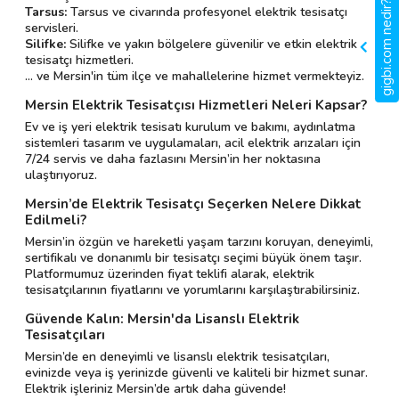
gigbi.com nedir?
Tarsus:
Tarsus ve civarında profesyonel elektrik tesisatçı
servisleri.
Silifke:
Silifke ve yakın bölgelere güvenilir ve etkin elektrik
tesisatçı hizmetleri.
... ve Mersin'in tüm ilçe ve mahallelerine hizmet vermekteyiz.
Mersin Elektrik Tesisatçısı Hizmetleri Neleri Kapsar?
Ev ve iş yeri elektrik tesisatı kurulum ve bakımı, aydınlatma
sistemleri tasarım ve uygulamaları, acil elektrik arızaları için
7/24 servis ve daha fazlasını Mersin’in her noktasına
ulaştırıyoruz.
Mersin’de Elektrik Tesisatçı Seçerken Nelere Dikkat
Edilmeli?
Mersin’in özgün ve hareketli yaşam tarzını koruyan, deneyimli,
sertifikalı ve donanımlı bir tesisatçı seçimi büyük önem taşır.
Platformumuz üzerinden fiyat teklifi alarak, elektrik
tesisatçılarının fiyatlarını ve yorumlarını karşılaştırabilirsiniz.
Güvende Kalın: Mersin'da Lisanslı Elektrik
Tesisatçıları
Mersin’de en deneyimli ve lisanslı elektrik tesisatçıları,
evinizde veya iş yerinizde güvenli ve kaliteli bir hizmet sunar.
Elektrik işleriniz Mersin’de artık daha güvende!