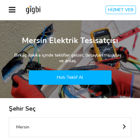
HİZMET VER
Anasayfa
Mersin Elektrik Tesisatçısı
Giriş Yap
Birkaç dakika içinde teklifler gelsin, detayları mesajlaş
ve anlaş.
Kayıt Ol
Hızlı Teklif Al
Kategoriler
Şehir Seç
🎈
Biz Kimiz?
🧐
Nasıl Çalışır?
Mersin
🌟
Müşteri Değerlendirmeleri