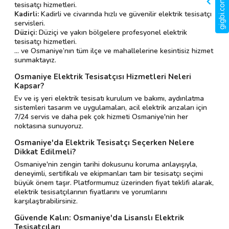
gigbi.com nedir?
tesisatçı hizmetleri.
Kadirli:
Kadirli ve civarında hızlı ve güvenilir elektrik tesisatçı
servisleri.
Düziçi:
Düziçi ve yakın bölgelere profesyonel elektrik
tesisatçı hizmetleri.
... ve Osmaniye’nın tüm ilçe ve mahallelerine kesintisiz hizmet
sunmaktayız.
Osmaniye Elektrik Tesisatçısı Hizmetleri Neleri
Kapsar?
Ev ve iş yeri elektrik tesisatı kurulum ve bakımı, aydınlatma
sistemleri tasarım ve uygulamaları, acil elektrik arızaları için
7/24 servis ve daha pek çok hizmeti Osmaniye'nin her
noktasına sunuyoruz.
Osmaniye'da Elektrik Tesisatçı Seçerken Nelere
Dikkat Edilmeli?
Osmaniye'nin zengin tarihi dokusunu koruma anlayışıyla,
deneyimli, sertifikalı ve ekipmanları tam bir tesisatçı seçimi
büyük önem taşır. Platformumuz üzerinden fiyat teklifi alarak,
elektrik tesisatçılarının fiyatlarını ve yorumlarını
karşılaştırabilirsiniz.
Güvende Kalın: Osmaniye'da Lisanslı Elektrik
Tesisatçıları