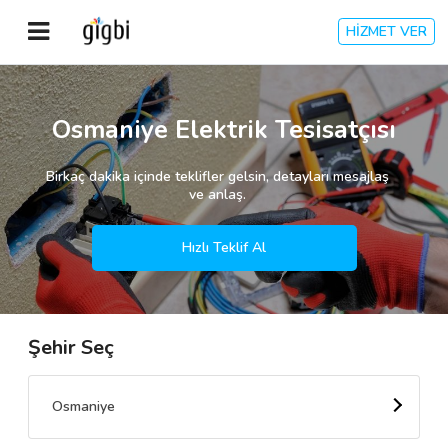
HİZMET VER
Anasayfa
Osmaniye Elektrik Tesisatçısı
Giriş Yap
Birkaç dakika içinde teklifler gelsin, detayları mesajlaş
ve anlaş.
Kayıt Ol
Hızlı Teklif Al
Kategoriler
Şehir Seç
🎈
Biz Kimiz?
🧐
Nasıl Çalışır?
Osmaniye
🌟
Müşteri Değerlendirmeleri