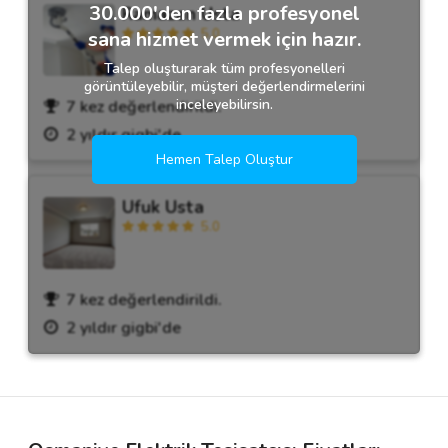
30.000'den fazla profesyonel
Ramazan Usta
5.0
sana hizmet vermek için hazır.
Talep oluşturarak tüm profesyonelleri
görüntüleyebilir, müşteri değerlendirmelerini
inceleyebilirsin.
7 kez değerlendirildi.
2 yıldır gigbi'de
Hemen Talep Oluştur
Ufuk Usta
5.0
7 kez değerlendirildi.
2 yıldır gigbi'de