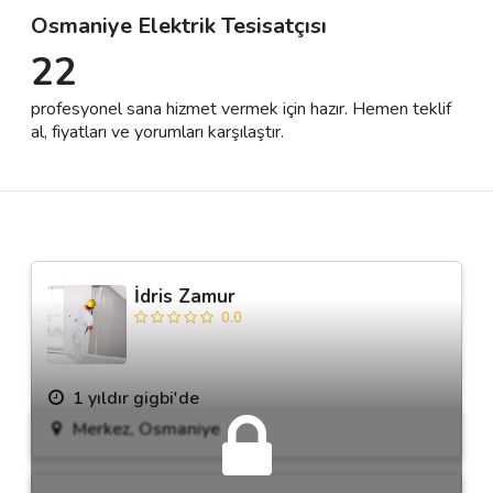
Osmaniye Elektrik Tesisatçısı
22
Destek
profesyonel sana hizmet vermek için hazır. Hemen teklif
İletişim
al, fiyatları ve yorumları karşılaştır.
Kariyer
Blog
İdris Zamur
0.0
1 yıldır gigbi'de
Merkez, Osmaniye