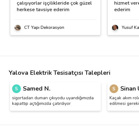
çalışıyorlar işçilikleride çok güzel
hizmet ver
herkese tavsiye ederim
ederim
CT Yapı Dekorasyon
Yusuf Ka
Yalova Elektrik Tesisatçısı Talepleri
Samed N.
Sinan 
S
S
sigortadan duman çıkıyodu uyandığımızda
Kaçak akım role
kapattıp açtığımızda çatırdıyor
edilmesi gerek