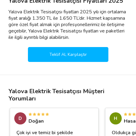
Yalova Elektrik Tesisatçısı Fiyatları 2025
Yalova Elektrik Tesisatçısı fiyatları 2025 yılı için ortalama
fiyat aralığı 1.350 TL ile 1.650 TL’dir. Hizmet kapsamına
göre özel fiyat almak için profesyonellerimiz ile iletişime
geçebilir, Yalova Elektrik Tesisatçısı fiyatları ve paketleri
ile ilgili ayrıntılı bilgi alabilirsin.
Teklif Al, Karşılaştır
Yalova Elektrik Tesisatçısı Müşteri
Yorumları
D
H
Doğan
Hasa
Çok iyi ve temiz bi şekilde
Oldukça gü