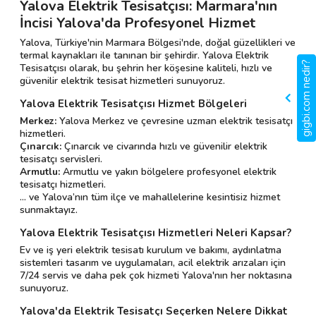
Yalova Elektrik Tesisatçısı: Marmara'nın
İncisi Yalova'da Profesyonel Hizmet
Yalova, Türkiye'nin Marmara Bölgesi'nde, doğal güzellikleri ve
termal kaynakları ile tanınan bir şehirdir. Yalova Elektrik
gigbi.com nedir?
Tesisatçısı olarak, bu şehrin her köşesine kaliteli, hızlı ve
güvenilir elektrik tesisat hizmetleri sunuyoruz.
Yalova Elektrik Tesisatçısı Hizmet Bölgeleri
Merkez:
Yalova Merkez ve çevresine uzman elektrik tesisatçı
hizmetleri.
Çınarcık:
Çınarcık ve civarında hızlı ve güvenilir elektrik
tesisatçı servisleri.
Armutlu:
Armutlu ve yakın bölgelere profesyonel elektrik
tesisatçı hizmetleri.
... ve Yalova’nın tüm ilçe ve mahallelerine kesintisiz hizmet
sunmaktayız.
Yalova Elektrik Tesisatçısı Hizmetleri Neleri Kapsar?
Ev ve iş yeri elektrik tesisatı kurulum ve bakımı, aydınlatma
sistemleri tasarım ve uygulamaları, acil elektrik arızaları için
7/24 servis ve daha pek çok hizmeti Yalova'nın her noktasına
sunuyoruz.
Yalova'da Elektrik Tesisatçı Seçerken Nelere Dikkat