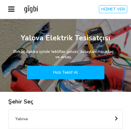
HİZMET VER
Anasayfa
Yalova Elektrik Tesisatçısı
Giriş Yap
Birkaç dakika içinde teklifler gelsin, detayları mesajlaş
ve anlaş.
Kayıt Ol
Hızlı Teklif Al
Kategoriler
Şehir Seç
🎈
Biz Kimiz?
🧐
Nasıl Çalışır?
Yalova
🌟
Müşteri Değerlendirmeleri