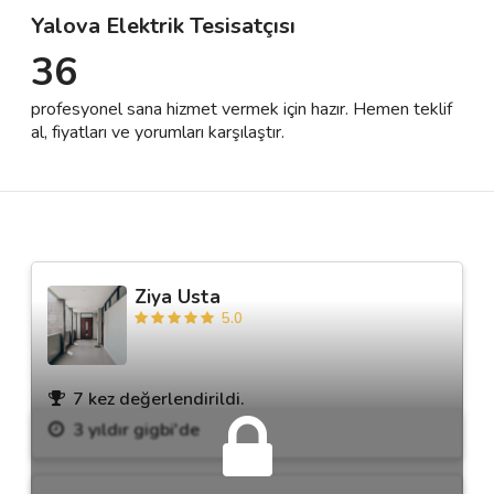
Yalova Elektrik Tesisatçısı
36
Destek
profesyonel sana hizmet vermek için hazır. Hemen teklif
İletişim
al, fiyatları ve yorumları karşılaştır.
Kariyer
Blog
Ziya Usta
5.0
7 kez değerlendirildi.
3 yıldır gigbi'de