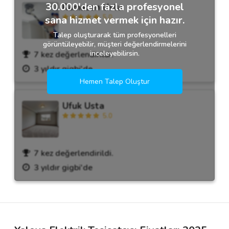
30.000'den fazla profesyonel
Ramazan Usta
5.0
sana hizmet vermek için hazır.
Talep oluşturarak tüm profesyonelleri
görüntüleyebilir, müşteri değerlendirmelerini
inceleyebilirsin.
7 kez değerlendirildi.
3 yıldır gigbi'de
Hemen Talep Oluştur
Ufuk Usta
5.0
7 kez değerlendirildi.
3 yıldır gigbi'de