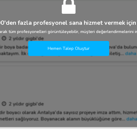
0'den fazla profesyonel sana hizmet vermek için 
rak tüm profesyonelleri görüntüleyebilir, müşteri değerlendirmelerini in
2 yıldır gigbi'de
ir boya badana hizmetleri sunuyorum. İzmir Bornova'da bulun
Hemen Talep Oluştur
ktayım. İlk önceliğim müşterilerimle sağlıklı bir iletiş
…
daha 
2 yıldır gigbi'de
ir boyacı olarak Antalya'da sayısız projeye imza attım, hizme
etleri sağlıyoruz. Boyanacak alanın büyüklüğüne göre
…
daha