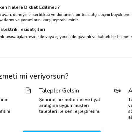
rken Nelere Dikkat Edilmeli?
ruyan, deneyimli, sertifikalı ve donanımlı bir tesisatçı seçimi büyük ön
iyatlarını ve yorumlarını karşılaştırabilirsiniz.
Elektrik Tesisatçıları
k tesisatçıları, evinizde veya iş yerinizde güvenli ve kaliteli bir hizmet s
hizmeti mi veriyorsun?
Talepler Gelsin
A
rının
Şehrine, hizmetlerine ve fiyat
T
i
aralığına uygun müşteri
v
filini
talepleri ile seni eşleştirelim.
s
al