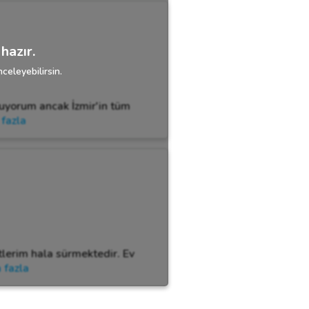
hazır.
celeyebilirsin.
uyorum ancak İzmir'in tüm
fazla
tlerim hala sürmektedir. Ev
 fazla