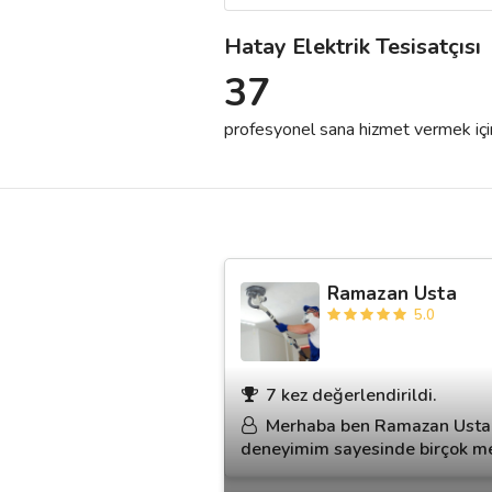
Hatay Elektrik Tesisatçısı
Destek
37
İletişim
profesyonel sana hizmet vermek için h
Kariyer
Blog
Ramazan Usta
5.0
7 kez değerlendirildi.
Merhaba ben Ramazan Usta, 
deneyimim sayesinde birçok m