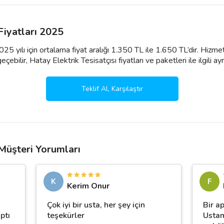
 Fiyatları 2025
2025 yılı için ortalama fiyat aralığı 1.350 TL ile 1.650 TL’dir. Hiz
ebilir, Hatay Elektrik Tesisatçısı fiyatları ve paketleri ile ilgili ayrınt
Teklif Al, Karşılaştır
 Müşteri Yorumları
K
F
Kerim Onur
Çok iyi bir usta, her şey için
Bir a
aptı
teşekürler
Ustam