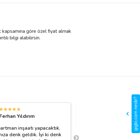
met kapsamına göre özel fiyat almak
ılı bilgi alabilirsin.
gigbi.com nedir?
Ç
Ferhan Yıldırım
Çağrı Özbil
partman inşaatı yapacaktık.
Herkese tavsiye ederim.
ıza denk geldik. İyi ki denk
için hizmet aldık ancak 