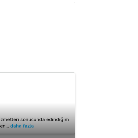
izmetleri sonucunda edindiğim
 en
…
daha fazla