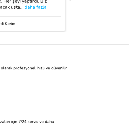
. Her şeyi yaptırdı. Biz
zamanda diğer odalarım
racak usta
…
daha fazla
boyatacağım. Adresim be
rdi Kerim
Nuri Usta
 olarak profesyonel, hızlı ve güvenilir
ızaları için 7/24 servis ve daha