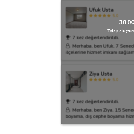
Ufuk Usta
5.0
30.00
Talep oluştura
7 kez değerlendirildi.
Merhaba, ben Ufuk. 7 Sened
ilçelerine hizmet imkanı sağlama
Ziya Usta
5.0
7 kez değerlendirildi.
Merhaba, ben Ziya. 15 Sened
boyama, dış cephe boyama hizm