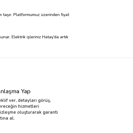
em taşır. Platformumuz üzerinden fiyat
unar. Elektrik işleriniz Hatay’da artık
nlaşma Yap
eklif ver, detayları görüş,
ereceğin hizmetleri
özleşme oluşturarak garanti
tına al.