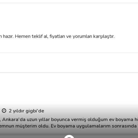
azır. Hemen teklif al, fiyatları ve yorumları karşılaştır.
2 yıldır gigbi'de
Ankara'da uzun yıllar boyunca vermiş olduğum ev boyama h
emnun müşterim oldu. Ev boyama uygulamalarım sonrasında