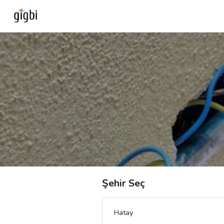
Anasayfa
Giriş Yap
Kayıt Ol
Kategoriler
🎈
Biz Kimiz?
Şehir Seç
🧐
Nasıl Çalışır?
Hatay
🌟
Müşteri Değerlendirmeleri