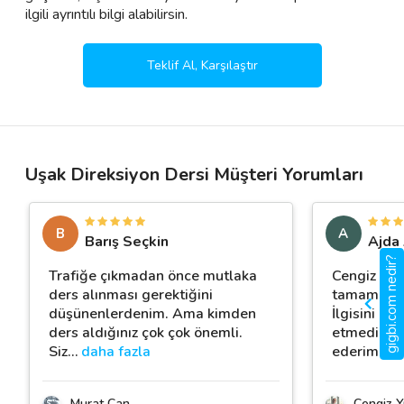
ilgili ayrıntılı bilgi alabilirsin.
Teklif Al, Karşılaştır
Uşak Direksiyon Dersi Müşteri Yorumları
B
A
Barış Seçkin
Ajda
gigbi.com nedir?
Trafiğe çıkmadan önce mutlaka
Cengiz Bey 
ders alınması gerektiğini
tamamladık
düşünenlerdenim. Ama kimden
İlgisini üz
ders aldığınız çok çok önemli.
etmedi. Em
Siz
…
daha fazla
ederim.
Murat Can
Cengiz Yı