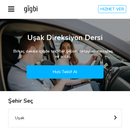
HİZMET VER
Anasayfa
Uşak Direksiyon Dersi
Giriş Yap
Birkaç dakika içinde teklifler gelsin, detayları mesajlaş
ve anlaş.
Kayıt Ol
Hızlı Teklif Al
Kategoriler
Şehir Seç
🎈
Biz Kimiz?
🧐
Nasıl Çalışır?
Uşak
🌟
Müşteri Değerlendirmeleri