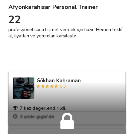
Afyonkarahisar Personal Trainer
22
Destek
profesyonel sana hizmet vermek için hazır. Hemen teklif
İletişim
al, fiyatları ve yorumları karşılaştır.
Kariyer
Blog
Gökhan Kahraman
5.0
7 kez değerlendirildi.
3 yıldır gigbi'de