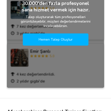
30.000'den fazla profesyonel
Erdem Boyalı
5.0
sana hizmet vermek için hazır.
Talep oluşturarak tüm profesyonelleri
görüntüleyebilir, müşteri değerlendirmelerini
inceleyebilirsin.
7 kez değerlendirildi.
3 yıldır gigbi'de
Hemen Talep Oluştur
Emir Şanlı
5.0
4 kez değerlendirildi.
2 yıldır gigbi'de