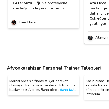
Güler yüzlülüğü ve profesyonel
Ata Hoca i
desteği için teşekkür ederim
başladığım
daha iyi v
Çok eğlenc
Enes Hoca
yaptırıyor.
Ataman 
Afyonkarahisar Personal Trainer Talepleri
Morbid obez sınıfındayım. Çok hareketli
Kadın olması, b
olamayabilirim ama az ve devamlı bir spora
katkıda bulunma
başlamak istiyorum. Bana göre
…
daha fazla
sürede belirgin
istiyorum.