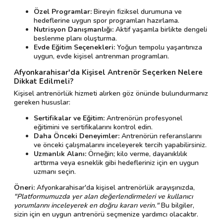
Özel Programlar:
Bireyin fiziksel durumuna ve
hedeflerine uygun spor programları hazırlama.
Nutrisyon Danışmanlığı:
Aktif yaşamla birlikte dengeli
beslenme planı oluşturma.
Evde Eğitim Seçenekleri:
Yoğun tempolu yaşantınıza
uygun, evde kişisel antrenman programları.
Afyonkarahisar'da Kişisel Antrenör Seçerken Nelere
Dikkat Edilmeli?
Kişisel antrenörlük hizmeti alırken göz önünde bulundurmanız
gereken hususlar:
Sertifikalar ve Eğitim:
Antrenörün profesyonel
eğitimini ve sertifikalarını kontrol edin.
Daha Önceki Deneyimler:
Antrenörün referanslarını
ve önceki çalışmalarını inceleyerek tercih yapabilirsiniz.
Uzmanlık Alanı:
Örneğin; kilo verme, dayanıklılık
arttırma veya esneklik gibi hedefleriniz için en uygun
uzmanı seçin.
Öneri:
Afyonkarahisar'da kişisel antrenörlük arayışınızda,
"Platformumuzda yer alan değerlendirmeleri ve kullanıcı
yorumlarını inceleyerek en doğru kararı verin."
Bu bilgiler,
sizin için en uygun antrenörü seçmenize yardımcı olacaktır.