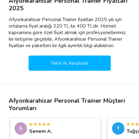
Afyonkarahisar Personal Trainer Fiyatları
2025
Afyonkarahisar Personal Trainer fiyatları 2025 yılı için
ortalama fiyat aralığı 320 TL ile 400 TL’dir. Hizmet
kapsamına göre özel fiyat almak için profesyonellerimiz
ile iletişime geçebilir, Afyonkarahisar Personal Trainer
fiyatları ve paketleri ile ilgili ayrıntılı bilgi alabilirsin.
Teklif Al, Karşılaştır
Afyonkarahisar Personal Trainer Müşteri
Yorumları
S
T
Senem A.
Tuğç