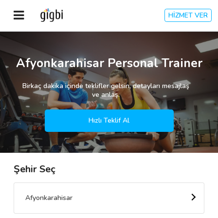
HİZMET VER
Anasayfa
Afyonkarahisar Personal Trainer
Giriş Yap
Birkaç dakika içinde teklifler gelsin, detayları mesajlaş
ve anlaş.
Kayıt Ol
Hızlı Teklif Al
Kategoriler
Şehir Seç
🎈
Biz Kimiz?
🧐
Nasıl Çalışır?
Afyonkarahisar
🌟
Müşteri Değerlendirmeleri