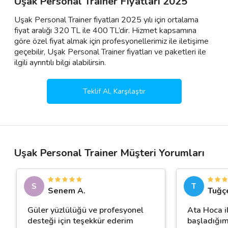
Uşak Personal Trainer Fiyatları 2025
Uşak Personal Trainer fiyatları 2025 yılı için ortalama
fiyat aralığı 320 TL ile 400 TL’dir. Hizmet kapsamına
göre özel fiyat almak için profesyonellerimiz ile iletişime
geçebilir, Uşak Personal Trainer fiyatları ve paketleri ile
ilgili ayrıntılı bilgi alabilirsin.
Teklif Al, Karşılaştır
Uşak Personal Trainer Müşteri Yorumları
S
T
Senem A.
Tuğç
Güler yüzlülüğü ve profesyonel
Ata Hoca i
desteği için teşekkür ederim
başladığım