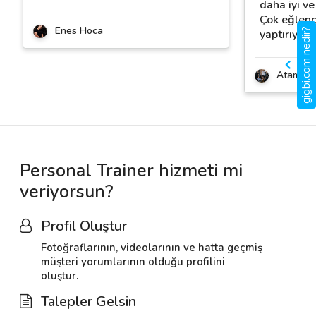
daha iyi v
Çok eğlenc
Enes Hoca
gigbi.com nedir?
yaptırıyor.
Ataman 
Personal Trainer hizmeti mi
veriyorsun?
Profil Oluştur
Fotoğraflarının, videolarının ve hatta geçmiş
müşteri yorumlarının olduğu profilini
oluştur.
Talepler Gelsin