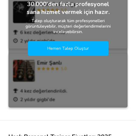
30.000'den fazla profesyonel
Mustafa Erdoğan
5.0
sana hizmet vermek için hazır.
Talep oluşturarak tüm profesyonelleri
görüntüleyebilir, müşteri değerlendirmelerini
inceleyebilirsin.
6 kez değerlendirildi.
2 yıldır gigbi'de
Hemen Talep Oluştur
Emir Şanlı
5.0
4 kez değerlendirildi.
2 yıldır gigbi'de