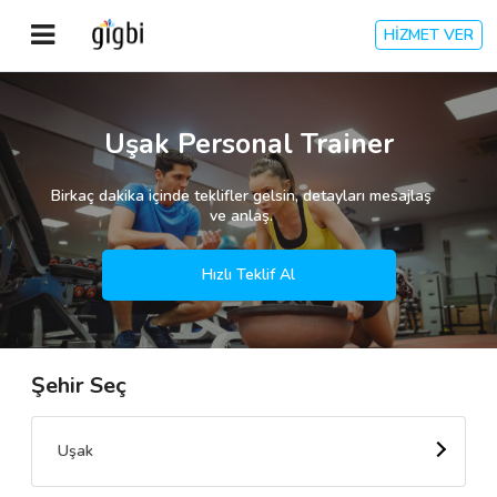
HİZMET VER
Anasayfa
Uşak Personal Trainer
Giriş Yap
Birkaç dakika içinde teklifler gelsin, detayları mesajlaş
ve anlaş.
Kayıt Ol
Hızlı Teklif Al
Kategoriler
Şehir Seç
🎈
Biz Kimiz?
🧐
Nasıl Çalışır?
Uşak
🌟
Müşteri Değerlendirmeleri