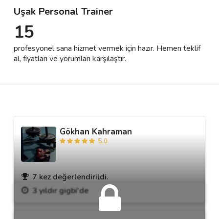
Uşak Personal Trainer
15
Destek
profesyonel sana hizmet vermek için hazır. Hemen teklif
İletişim
al, fiyatları ve yorumları karşılaştır.
Kariyer
Blog
Gökhan Kahraman
5.0
7 kez değerlendirildi.
3 yıldır gigbi'de