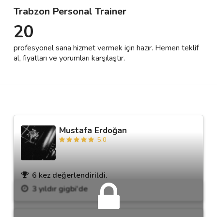
Trabzon Personal Trainer
20
Destek
profesyonel sana hizmet vermek için hazır. Hemen teklif
İletişim
al, fiyatları ve yorumları karşılaştır.
Kariyer
Blog
Mustafa Erdoğan
5.0
6 kez değerlendirildi.
3 yıldır gigbi'de