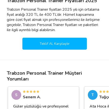
Trabzon Personal Trainer Fiyatları 2025
Trabzon Personal Trainer fiyatları 2025 yılı için ortalama
fiyat aralığı 320 TL ile 400 TL’dir. Hizmet kapsamına
göre özel fiyat almak için profesyonellerimiz ile iletişime
geçebilir, Trabzon Personal Trainer fiyatları ve paketleri
ile ilgili ayrıntılı bilgi alabilirsin.
Teklif Al, Karşılaştır
Trabzon Personal Trainer Müşteri
Yorumları
S
T
Senem A.
Tuğç
Güler yüzlülüğü ve profesyonel
Ata Hoca i