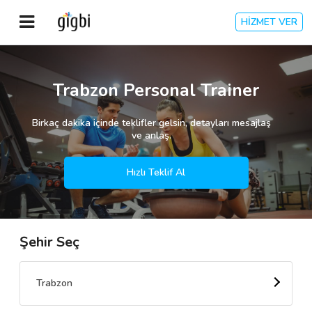
HİZMET VER
Anasayfa
Trabzon Personal Trainer
Giriş Yap
Birkaç dakika içinde teklifler gelsin, detayları mesajlaş
ve anlaş.
Kayıt Ol
Hızlı Teklif Al
Kategoriler
Şehir Seç
🎈
Biz Kimiz?
🧐
Nasıl Çalışır?
Trabzon
🌟
Müşteri Değerlendirmeleri