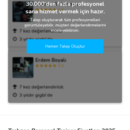
30.000'den fazla profesyonel
Gökhan Kahraman
5.0
sana hizmet vermek için hazır.
Talep oluşturarak tüm profesyonelleri
görüntüleyebilir, müşteri değerlendirmelerini
inceleyebilirsin.
7 kez değerlendirildi.
3 yıldır gigbi'de
Hemen Talep Oluştur
Erdem Boyalı
5.0
7 kez değerlendirildi.
3 yıldır gigbi'de