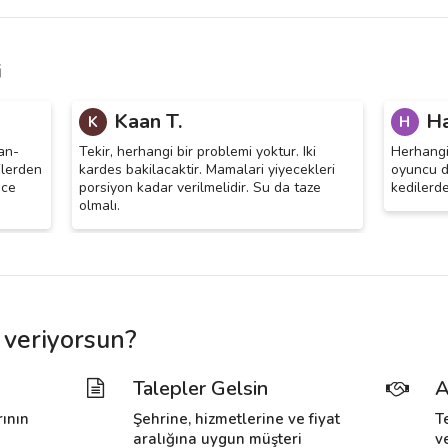
i
Kaan T.
Ha
K
H
van-
Tekir, herhangi bir problemi yoktur. Iki
Herhangi 
ilerden
kardes bakilacaktir. Mamalari yiyecekleri
oyuncu de
ece
porsiyon kadar verilmelidir. Su da taze
kedilerde
olmalı.
 veriyorsun?
Talepler Gelsin
A
rının
Şehrine, hizmetlerine ve fiyat
T
i
aralığına uygun müşteri
v