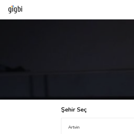
Anasayfa
Giriş Yap
Kayıt Ol
Kategoriler
🎈
Biz Kimiz?
Şehir Seç
🧐
Nasıl Çalışır?
Artvin
🌟
Müşteri Değerlendirmeleri