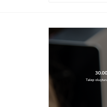
Destek
İletişim
Kariyer
Blog
30.00
Talep oluştura