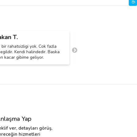
kan T.
Hasan A.
H
bir rahatsizligi yok. Cok fazla
Van kedisi, herhangi bir rahatsı
gildir. Kendi halindedir. Baska
Kalacağı yerin geniş ve temiz 
n kacar gibime geliyor.
için önemli.
nlaşma Yap
eklif ver, detayları görüş,
ereceğin hizmetleri