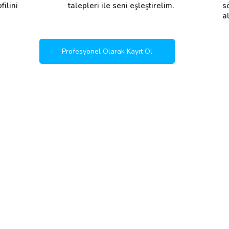
filini
talepleri ile seni eşleştirelim.
s
al
Profesyonel Olarak Kayıt Ol