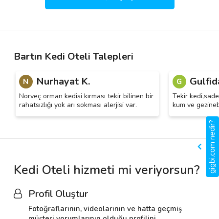
Bartın Kedi Oteli Talepleri
Nurhayat K.
Gulfid
N
G
Norveç orman kedisi kırması tekir bilinen bir
Tekir kedi,sad
rahatsızlığı yok arı sokması alerjisi var.
kum ve gezineb
gigbi.com nedir?
Kedi Oteli hizmeti mi veriyorsun?
Profil Oluştur
Fotoğraflarının, videolarının ve hatta geçmiş
müşteri yorumlarının olduğu profilini