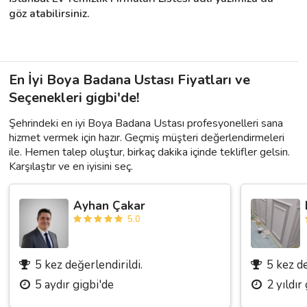
göz atabilirsiniz.
En İyi Boya Badana Ustası Fiyatları ve
Seçenekleri gigbi'de!
Şehrindeki en iyi Boya Badana Ustası profesyonelleri sana
hizmet vermek için hazır. Geçmiş müşteri değerlendirmeleri
ile. Hemen talep oluştur, birkaç dakika içinde teklifler gelsin.
Karşılaştır ve en iyisini seç.
Ayhan Çakar
5.0
5 kez değerlendirildi.
5 kez de
5 aydır gigbi'de
2 yıldır