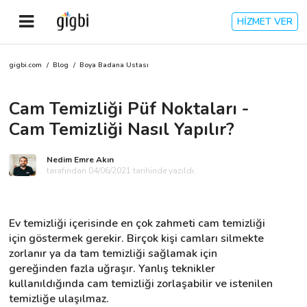
HİZMET VER
gigbi.com
/
Blog
/
Boya Badana Ustası
Anasayfa
Cam Temizliği Püf Noktaları -
Giriş Yap
Cam Temizliği Nasıl Yapılır?
Kayıt Ol
Nedim Emre Akın
tarafından 04/06/2021 tarihinde yazıldı.
Kategoriler
Ev temizliği içerisinde en çok zahmeti cam temizliği 
🎈
Biz Kimiz?
için göstermek gerekir. Birçok kişi camları silmekte 
zorlanır ya da tam temizliği sağlamak için 
gereğinden fazla uğraşır. Yanlış teknikler 
🧐
Nasıl Çalışır?
kullanıldığında cam temizliği zorlaşabilir ve istenilen 
temizliğe ulaşılmaz.
🌟
Müşteri Değerlendirmeleri