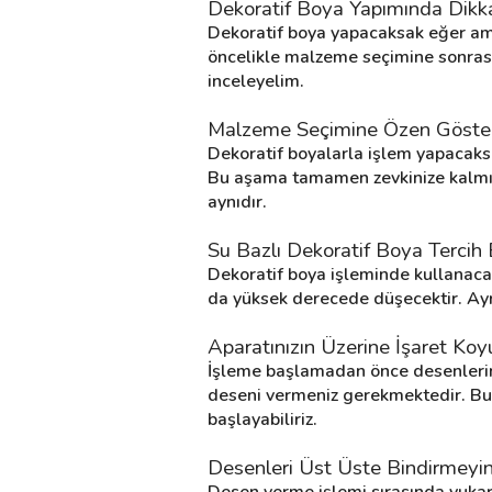
Dekoratif Boya Yapımında Dikk
Dekoratif boya yapacaksak eğer ama
öncelikle malzeme seçimine sonrası
Destek
inceleyelim.
İletişim
Malzeme Seçimine Özen Göste
Dekoratif boyalarla işlem yapacaksa
Kariyer
Bu aşama tamamen zevkinize kalmıştı
aynıdır.
Blog
Su Bazlı Dekoratif Boya Tercih 
Dekoratif boya işleminde kullanacağ
da yüksek derecede düşecektir. Ayrı
Aparatınızın Üzerine İşaret Koy
İşleme başlamadan önce desenlerin bi
deseni vermeniz gerekmektedir. Bunu
başlayabiliriz.
Desenleri Üst Üste Bindirmeyi
Desen verme işlemi sırasında yukar