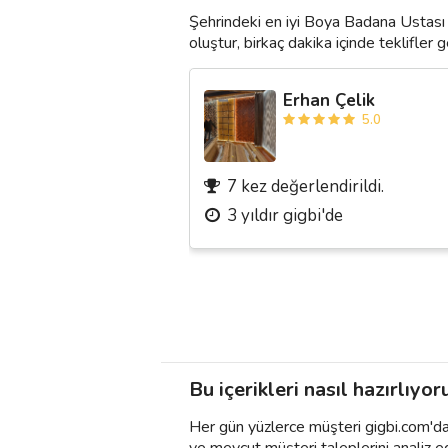
Şehrindeki en iyi Boya Badana Ustası 
oluştur, birkaç dakika içinde teklifler ge
Erhan Çelik
5.0
7 kez değerlendirildi.
3 yıldır gigbi'de
Bu içerikleri nasıl hazırlıyor
Her gün yüzlerce müşteri gigbi.com'da h
ve mevcut müşteri taleplerini analiz e