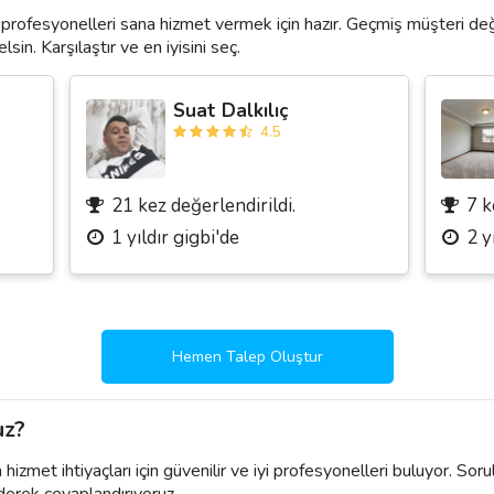
profesyonelleri sana hizmet vermek için hazır. Geçmiş müşteri de
lsin. Karşılaştır ve en iyisini seç.
Suat Dalkılıç
4.5
21 kez değerlendirildi.
7 k
1 yıldır gigbi'de
2 y
Hemen Talep Oluştur
uz?
izmet ihtiyaçları için güvenilir ve iyi profesyonelleri buluyor. Soru
derek cevaplandırıyoruz.