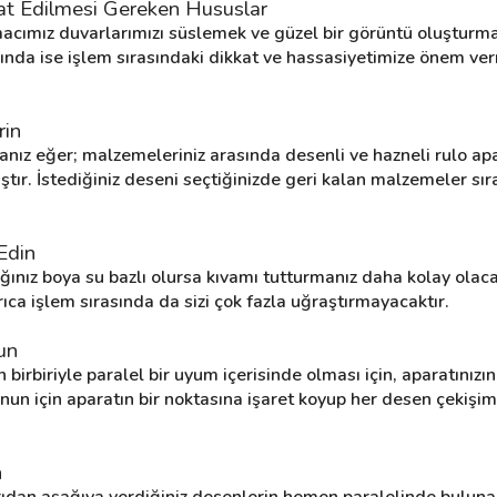
at Edilmesi Gereken Hususlar
cımız duvarlarımızı süslemek ve güzel bir görüntü oluşturma
nda ise işlem sırasındaki dikkat ve hassasiyetimize önem verm
rin
nız eğer; malzemeleriniz arasında desenli ve hazneli rulo apar
r. İstediğiniz deseni seçtiğinizde geri kalan malzemeler sır
Edin
ınız boya su bazlı olursa kıvamı tutturmanız daha kolay olacağ
ca işlem sırasında da sizi çok fazla uğraştırmayacaktır.
un
rbiriyle paralel bir uyum içerisinde olması için, aparatınızın
n için aparatın bir noktasına işaret koyup her desen çekişimi
n
ıdan aşağıya verdiğiniz desenlerin hemen paralelinde bulunan