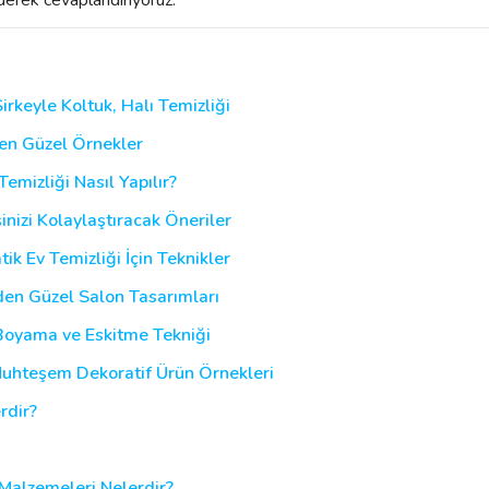
Sirkeyle Koltuk, Halı Temizliği
den Güzel Örnekler
emizliği Nasıl Yapılır?
şinizi Kolaylaştıracak Öneriler
tik Ev Temizliği İçin Teknikler
nden Güzel Salon Tasarımları
 Boyama ve Eskitme Tekniği
 Muhteşem Dekoratif Ürün Örnekleri
rdir?
m Malzemeleri Nelerdir?