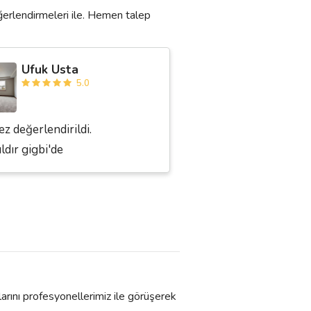
ğerlendirmeleri ile. Hemen talep
Ufuk Usta
5.0
ez değerlendirildi.
ıldır gigbi'de
larını profesyonellerimiz ile görüşerek