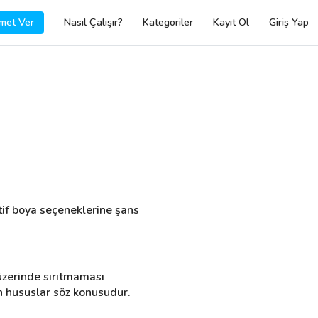
met Ver
Nasıl Çalışır?
Kategoriler
Kayıt Ol
Giriş Yap
tif boya seçeneklerine şans 
üzerinde sırıtmaması 
n hususlar söz konusudur.