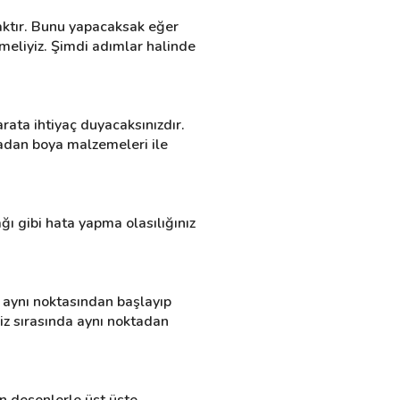
ktır. Bunu yapacaksak eğer 
eliyiz. Şimdi adımlar halinde 
ata ihtiyaç duyacaksınızdır. 
adan boya malzemeleri ile 
ı gibi hata yapma olasılığınız 
 aynı noktasından başlayıp 
z sırasında aynı noktadan 
 desenlerle üst üste 