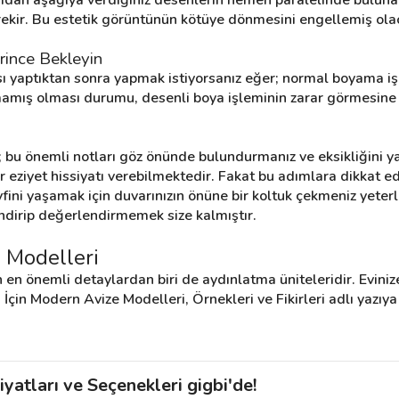
kir. Bu estetik görüntünün kötüye dönmesini engellemiş olac
rince Bekleyin
ı yaptıktan sonra yapmak istiyorsanız eğer; normal boyama işl
amış olması durumu, desenli boya işleminin zarar görmesine 
; bu önemli notları göz önünde bulundurmanız ve eksikliğini 
r eziyet hissiyatı verebilmektedir. Fakat bu adımlara dikkat ed
fini yaşamak için duvarınızın önüne bir koltuk çekmeniz yeterli 
ndirip değerlendirmemek size kalmıştır.
 Modelleri
 en önemli detaylardan biri de aydınlatma üniteleridir. Evini
n İçin Modern Avize Modelleri, Örnekleri ve Fikirleri adlı yazıya 
yatları ve Seçenekleri gigbi'de!