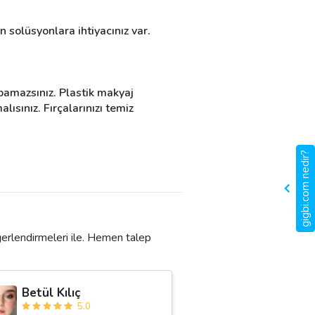
 solüsyonlara ihtiyacınız var. 
pamazsınız. Plastik makyaj 
lısınız. Fırçalarınızı temiz 
gigbi.com nedir?
ğerlendirmeleri ile. Hemen talep
Betül Kılıç
5.0