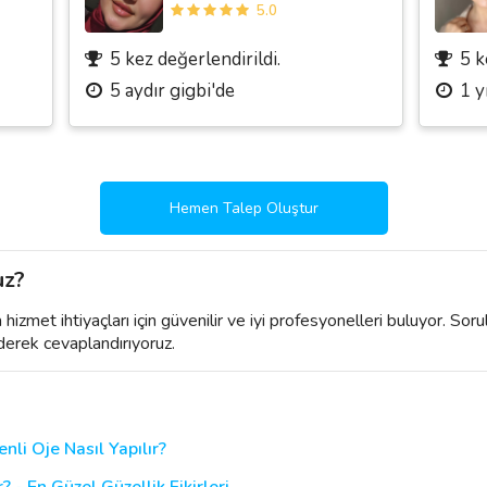
5.0
5 kez değerlendirildi.
5 k
5 aydır gigbi'de
1 y
Hemen Talep Oluştur
uz?
izmet ihtiyaçları için güvenilir ve iyi profesyonelleri buluyor. Soru
derek cevaplandırıyoruz.
nli Oje Nasıl Yapılır?
? - En Güzel Güzellik Fikirleri