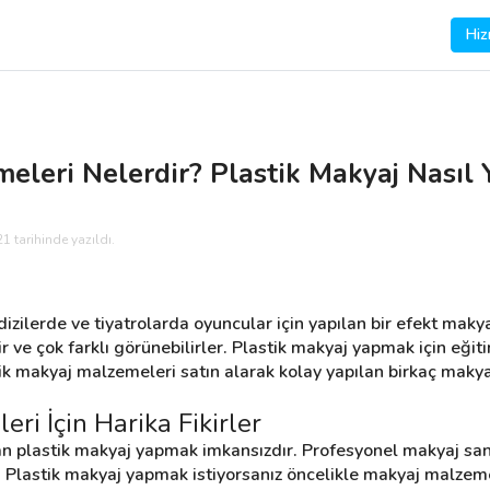
Hiz
eleri Nelerdir? Plastik Makyaj Nasıl Y
1 tarihinde yazıldı.
izilerde ve tiyatrolarda oyuncular için yapılan bir efekt makya
lir ve çok farklı görünebilirler. Plastik makyaj yapmak için eği
ik makyaj malzemeleri satın alarak kolay yapılan birkaç makyajı
ri İçin Harika Fikirler
 plastik makyaj yapmak imkansızdır. Profesyonel makyaj sanat
Plastik makyaj yapmak istiyorsanız öncelikle makyaj malzemes