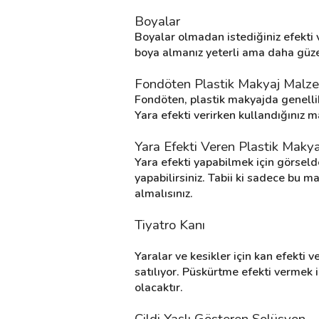
Boyalar
Boyalar olmadan istediğiniz efekti 
Destek
boya almanız yeterli ama daha güzel
İletişim
Fondöten Plastik Makyaj Malze
Fondöten, plastik makyajda genellik
Kariyer
Yara efekti verirken kullandığınız 
Blog
Yara Efekti Veren Plastik Maky
Yara efekti yapabilmek için görseld
yapabilirsiniz. Tabii ki sadece bu m
almalısınız.
Tiyatro Kanı
Yaralar ve kesikler için kan efekti v
satılıyor. Püskürtme efekti vermek iç
olacaktır.
Cildi Yaşlı Gösteren Solüsyon