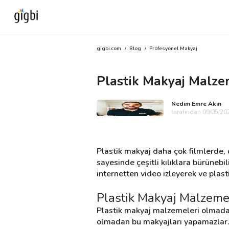
gigbi.com
/
Blog
/
Profesyonel Makyaj
Anasayfa
Plastik Makyaj Malzem
Giriş Yap
Nedim Emre Akın
Kayıt Ol
tarafından 09/05/202
Kategoriler
Plastik makyaj daha çok filmlerde, d
sayesinde çeşitli kılıklara bürünebi
internetten video izleyerek ve plast
🎈
Biz Kimiz?
Plastik Makyaj Malzemele
🧐
Nasıl Çalışır?
Plastik makyaj malzemeleri olmadan
olmadan bu makyajları yapamazlar. 
🌟
Müşteri Değerlendirmeleri