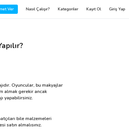
met Ver
Nasıl Çalışır?
Kategoriler
Kayıt Ol
Giriş Yap
apılır?
jıdır. Oyuncular, bu makyajlar 
tim almak gerekir ancak 
 yapabilirsiniz.
çıları bile malzemeleri 
i satın almalısınız.