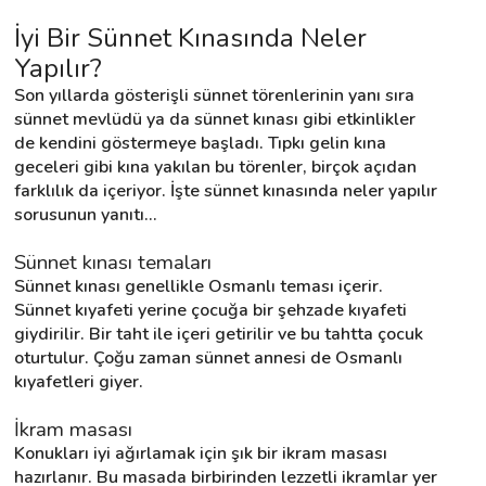
İyi Bir Sünnet Kınasında Neler 
Yapılır?
Destek
Son yıllarda gösterişli sünnet törenlerinin yanı sıra 
sünnet mevlüdü ya da sünnet kınası gibi etkinlikler 
İletişim
de kendini göstermeye başladı. Tıpkı gelin kına 
geceleri gibi kına yakılan bu törenler, birçok açıdan 
Kariyer
farklılık da içeriyor. İşte sünnet kınasında neler yapılır 
sorusunun yanıtı…
Blog
Sünnet kınası temaları
Sünnet kınası genellikle Osmanlı teması içerir. 
Sünnet kıyafeti yerine çocuğa bir şehzade kıyafeti 
giydirilir. Bir taht ile içeri getirilir ve bu tahtta çocuk 
oturtulur. Çoğu zaman sünnet annesi de Osmanlı 
kıyafetleri giyer.
İkram masası
Konukları iyi ağırlamak için şık bir ikram masası 
hazırlanır. Bu masada birbirinden lezzetli ikramlar yer 