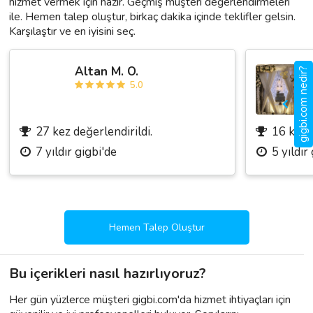
hizmet vermek için hazır. Geçmiş müşteri değerlendirmeleri
ile. Hemen talep oluştur, birkaç dakika içinde teklifler gelsin.
Karşılaştır ve en iyisini seç.
Altan M. O.
gigbi.com nedir?
5.0
27 kez değerlendirildi.
16 kez d
7 yıldır gigbi'de
5 yıldır
Hemen Talep Oluştur
Bu içerikleri nasıl hazırlıyoruz?
Her gün yüzlerce müşteri gigbi.com'da hizmet ihtiyaçları için