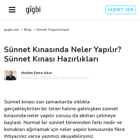
HİZMET VER
gigbi.com
/
Blog
/
Sünnet Organizasyon
Anasayfa
Sünnet Kınasında Neler Yapılır?
Giriş Yap
Sünnet Kınası Hazırlıkları
Kayıt Ol
Nedim Emre Akın
tarafından 30/04/2021 tarihinde yazıldı.
Kategoriler
Sünnet kınası son zamanlarda sıklıkla 
🎈
Biz Kimiz?
gerçekleştirilen bir tören haline gelmişken sünnet 
kınasında neler yapılır sorusu da akılları çelmeye 
başladı. Normal bir sünnet töreninden farkı nedir ve 
🧐
Nasıl Çalışır?
konukları ağırlamak için neler yapılır konusunda fikre 
ihtiyacınız varsa yazımızı okuyabilirsiniz.
🌟
Müşteri Değerlendirmeleri