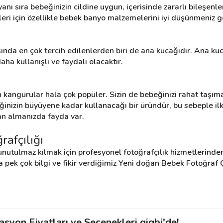
anı sıra bebeğinizin cildine uygun, içerisinde zararlı bileşe
leri için özellikle bebek banyo malzemelerini iyi düşünmeniz 
da en çok tercih edilenlerden biri de ana kucağıdır. Ana kucağ
ha kullanışlı ve faydalı olacaktır.
kangurular hala çok popüler. Sizin de bebeğinizi rahat taşıman
eğinizin büyüyene kadar kullanacağı bir üründür, bu sebeple i
an almanızda fayda var.
afçılığı
nutulmaz kılmak için profesyonel fotoğrafçılık hizmetlerinden 
pek çok bilgi ve fikir verdiğimiz Yeni doğan Bebek Fotoğraf Çe
syon Fiyatları ve Seçenekleri gigbi'de!