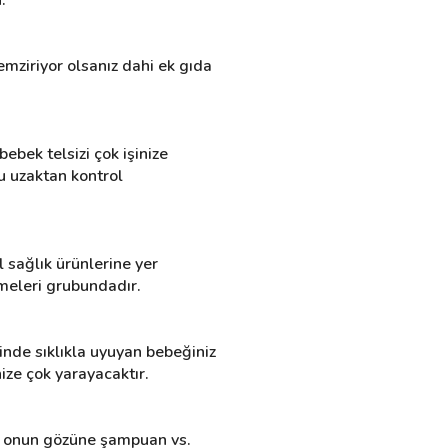
ziriyor olsanız dahi ek gıda 
bek telsizi çok işinize 
u uzaktan kontrol 
 sağlık ürünlerine yer 
emeleri grubundadır.
inde sıklıkla uyuyan bebeğiniz 
nize çok yarayacaktır.
e onun gözüne şampuan vs. 