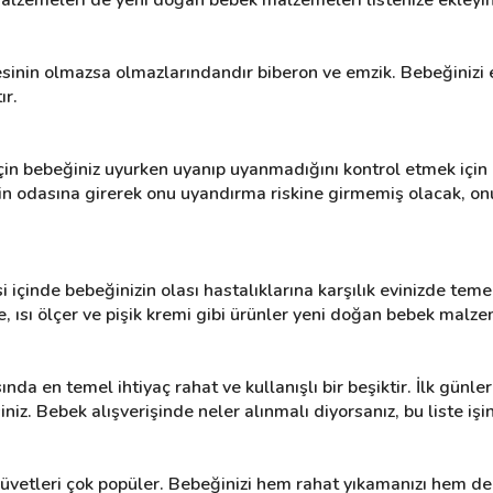
inin olmazsa olmazlarındandır biberon ve emzik. Bebeğinizi em
ır.
için bebeğiniz uyurken uyanıp uyanmadığını kontrol etmek için be
izin odasına girerek onu uyandırma riskine girmemiş olacak, on
 içinde bebeğinizin olası hastalıklarına karşılık evinizde temel
, ısı ölçer ve pişik kremi gibi ürünler yeni doğan bebek malz
a en temel ihtiyaç rahat ve kullanışlı bir beşiktir. İlk günler
siniz. Bebek alışverişinde neler alınmalı diyorsanız, bu liste işi
 küvetleri çok popüler. Bebeğinizi hem rahat yıkamanızı hem d