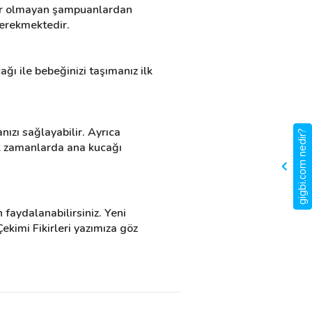
nler olmayan şampuanlardan 
gerekmektedir.
ı ile bebeğinizi taşımanız ilk 
ızı sağlayabilir. Ayrıca 
gigbi.com nedir?
lk zamanlarda ana kucağı 
faydalanabilirsiniz. Yeni 
kimi Fikirleri yazımıza göz 