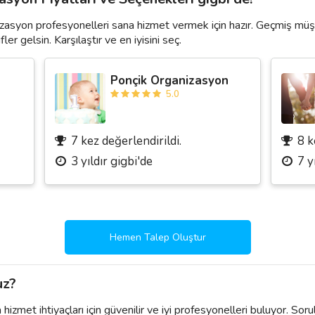
zasyon profesyonelleri sana hizmet vermek için hazır. Geçmiş müş
ler gelsin. Karşılaştır ve en iyisini seç.
Ponçik Organizasyon
5.0
7 kez değerlendirildi.
8 k
3 yıldır gigbi'de
7 y
Hemen Talep Oluştur
uz?
izmet ihtiyaçları için güvenilir ve iyi profesyonelleri buluyor. Soru