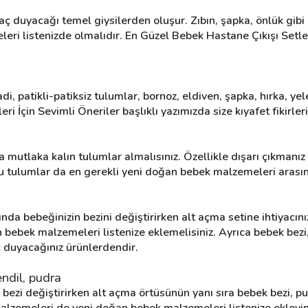
 duyacağı temel giysilerden oluşur. Zıbın, şapka, önlük gibi ü
i listenizde olmalıdır. En Güzel Bebek Hastane Çıkışı Setleri 
badi, patikli-patiksiz tulumlar, bornoz, eldiven, şapka, hırka, yel
i İçin Sevimli Öneriler başlıklı yazımızda size kıyafet fikirler
utlaka kalın tulumlar almalısınız. Özellikle dışarı çıkmanız 
 Bu tulumlar da en gerekli yeni doğan bebek malzemeleri arasın
a bebeğinizin bezini değiştirirken alt açma setine ihtiyacınız
bebek malzemeleri listenize eklemelisiniz. Ayrıca bebek bezi, 
ç duyacağınız ürünlerdendir.
endil, pudra
bezi değiştirirken alt açma örtüsünün yanı sıra bebek bezi, pud
u malzemeleri de yeni doğan bebek malzemeleri listenize ekleyin