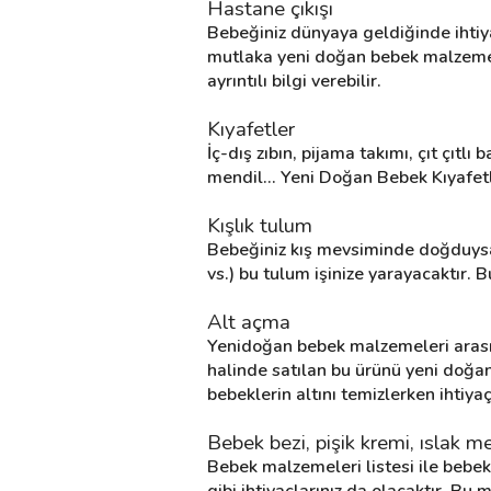
Hastane çıkışı
Bebeğiniz dünyaya geldiğinde ihtiyaç
mutlaka yeni doğan bebek malzemeler
Destek
ayrıntılı bilgi verebilir.
İletişim
Kıyafetler
İç-dış zıbın, pijama takımı, çıt çıtlı 
Kariyer
mendil... Yeni Doğan Bebek Kıyafetler
Blog
Kışlık tulum
Bebeğiniz kış mevsiminde doğduysa m
vs.) bu tulum işinize yarayacaktır.
Alt açma 
Yenidoğan bebek malzemeleri arasınd
halinde satılan bu ürünü yeni doğan 
bebeklerin altını temizlerken ihtiya
Bebek bezi, pişik kremi, ıslak m
Bebek malzemeleri listesi ile bebek 
gibi ihtiyaçlarınız da olacaktır. B