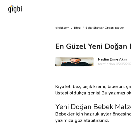
gigbi.com
/
Blog
/
Baby Shower Organizasyon
Anasayfa
En Güzel Yeni Doğan B
Giriş Yap
Nedim Emre Akın
Kayıt Ol
tarafından 05/05/202
Kategoriler
Kıyafet, bez, pişik kremi, biberon, ş
listesi oldukça geniş! Bu yazımızı 
🎈
Biz Kimiz?
Yeni Doğan Bebek Malze
Bebekler için hazırlık aylar öncesin
🧐
Nasıl Çalışır?
yazımıza göz atabilirsiniz.
🌟
Müşteri Değerlendirmeleri