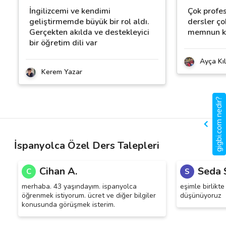
İngilizcemi ve kendimi
Çok profe
geliştirmemde büyük bir rol aldı.
dersler ço
Gerçekten akılda ve destekleyici
memnun k
bir öğretim dili var
Ayça Kıl
Kerem Yazar
gigbi.com nedir?
İspanyolca Özel Ders Talepleri
Cihan A.
Seda 
C
S
merhaba. 43 yaşındayım. ispanyolca
eşimle birlikte
öğrenmek istiyorum. ücret ve diğer bilgiler
düşünüyoruz
konusunda görüşmek isterim.