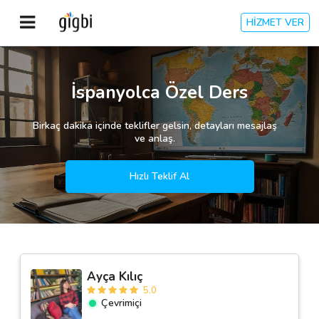
HİZMET VER
Anasayfa
İspanyolca Özel Ders
Giriş Yap
Birkaç dakika içinde teklifler gelsin, detayları mesajlaş
ve anlaş.
Kayıt Ol
Hızlı Teklif Al
Kategoriler
🎈
Biz Kimiz?
Ayça Kılıç
🧐
Nasıl Çalışır?
5.0
Çevrimiçi
🌟
Müşteri Değerlendirmeleri