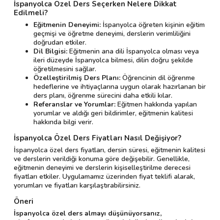
İspanyolca Özel Ders Seçerken Nelere Dikkat
Edilmeli?
Eğitmenin Deneyimi:
İspanyolca öğreten kişinin eğitim
geçmişi ve öğretme deneyimi, derslerin verimliliğini
doğrudan etkiler.
Dil Bilgisi:
Eğitmenin ana dili İspanyolca olması veya
ileri düzeyde İspanyolca bilmesi, dilin doğru şekilde
öğretilmesini sağlar.
Özelleştirilmiş Ders Planı:
Öğrencinin dil öğrenme
hedeflerine ve ihtiyaçlarına uygun olarak hazırlanan bir
ders planı, öğrenme sürecini daha etkili kılar.
Referanslar ve Yorumlar:
Eğitmen hakkında yapılan
yorumlar ve aldığı geri bildirimler, eğitmenin kalitesi
hakkında bilgi verir.
İspanyolca Özel Ders Fiyatları Nasıl Değişiyor?
İspanyolca özel ders fiyatları, dersin süresi, eğitmenin kalitesi
ve derslerin verildiği konuma göre değişebilir. Genellikle,
eğitmenin deneyimi ve derslerin kişiselleştirilme derecesi
fiyatları etkiler. Uygulamamız üzerinden fiyat teklifi alarak,
yorumları ve fiyatları karşılaştırabilirsiniz.
Öneri
İspanyolca özel ders almayı düşünüyorsanız,