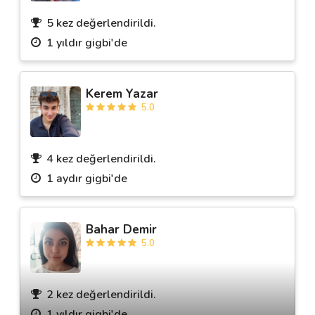
5 kez değerlendirildi.
1 yıldır gigbi'de
Destek
İletişim
Kerem Yazar
5.0
Kariyer
Blog
4 kez değerlendirildi.
1 aydır gigbi'de
Bahar Demir
5.0
2 kez değerlendirildi.
1 yıldır gigbi'de