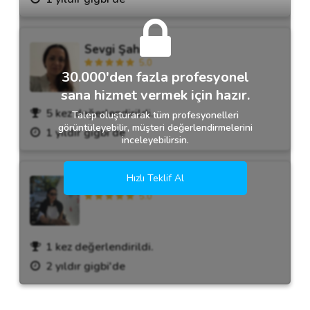
Sevgi Şahiner
5.0
30.000'den fazla profesyonel
sana hizmet vermek için hazır.
5 kez değerlendirildi.
Talep oluşturarak tüm profesyonelleri
görüntüleyebilir, müşteri değerlendirmelerini
1 yıldır gigbi'de
inceleyebilirsin.
Hızlı Teklif Al
Helin Özel
5.0
1 kez değerlendirildi.
2 yıldır gigbi'de