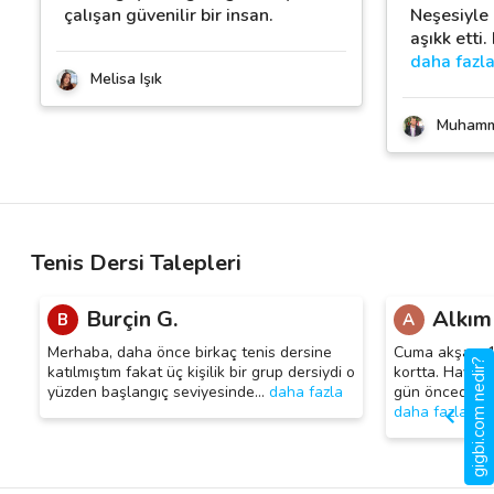
çalışan güvenilir bir insan.
Neşesiyle 
aşıkk etti
daha fazl
Melisa Işık
Muhamm
Tenis Dersi Talepleri
Burçin G.
Alkım 
B
A
Merhaba, daha önce birkaç tenis dersine
Cuma akşam 18.
gigbi.com nedir?
katılmıştım fakat üç kişilik bir grup dersiydi o
kortta. Hava a
yüzden başlangıç seviyesinde
…
daha fazla
gün önceden aç
daha fazla