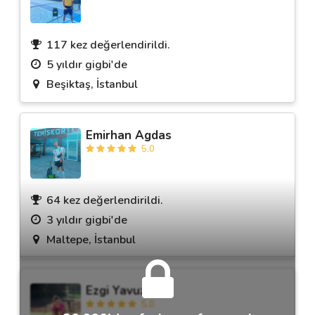
117 kez değerlendirildi.
5 yıldır gigbi'de
Beşiktaş, İstanbul
Emirhan Agdas
5.0
64 kez değerlendirildi.
3 yıldır gigbi'de
Maltepe, İstanbul
Ezgi Yavuz
5.0