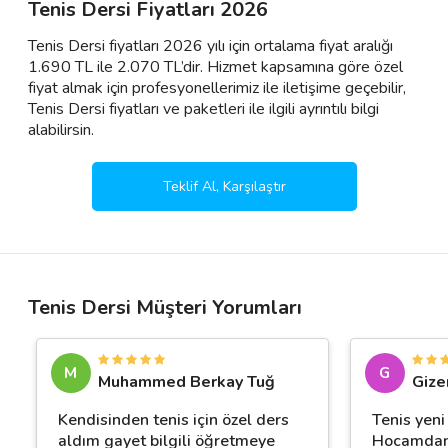
Tenis Dersi Fiyatları 2026
Tenis Dersi fiyatları 2026 yılı için ortalama fiyat aralığı
1.690 TL ile 2.070 TL’dir. Hizmet kapsamına göre özel
fiyat almak için profesyonellerimiz ile iletişime geçebilir,
Tenis Dersi fiyatları ve paketleri ile ilgili ayrıntılı bilgi
alabilirsin.
Teklif Al, Karşılaştır
Tenis Dersi Müşteri Yorumları
M
G
Muhammed Berkay Tuğ
Gize
Kendisinden tenis için özel ders
Tenis yen
aldım gayet bilgili öğretmeye
Hocamdan 