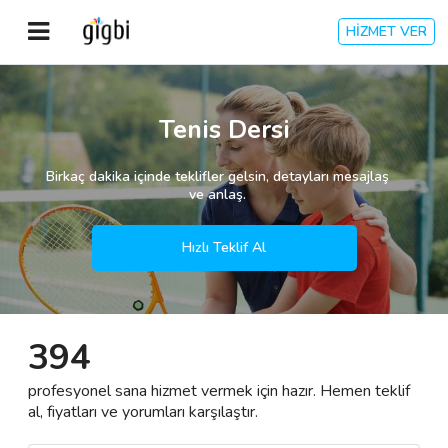
HİZMET VER
Anasayfa
Tenis Dersi
Giriş Yap
Birkaç dakika içinde teklifler gelsin, detayları mesajlaş
ve anlaş.
Kayıt Ol
Hızlı Teklif Al
Kategoriler
394
🎈
Biz Kimiz?
profesyonel sana hizmet vermek için hazır. Hemen teklif
🧐
Nasıl Çalışır?
al, fiyatları ve yorumları karşılaştır.
🌟
Müşteri Değerlendirmeleri