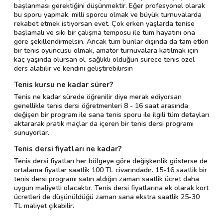
başlanması gerektiğini düşünmektir. Eğer profesyonel olarak
bu sporu yapmak, milli sporcu olmak ve büyük turnuvalarda
rekabet etmek istiyorsan evet. Çok erken yaşlarda tenise
başlamalı ve sıkı bir çalışma temposu ile tüm hayatını ona
göre şekillendirmelsin. Ancak tüm bunlar dışında da tam etkin
bir tenis oyuncusu olmak, amatör turnuvalara katılmak için
kaç yaşında olursan ol, sağlıklı olduğun sürece tenis özel
ders alabilir ve kendini geliştirebilirsin
Tenis kursu ne kadar sürer?
Tenis ne kadar sürede öğrenilir diye merak ediyorsan
genellikle tenis dersi öğretmenleri 8 - 16 saat arasında
değişen bir program ile sana tenis sporu ile ilgili tüm detayları
aktararak pratik maçlar da içeren bir tenis dersi programı
sunuyorlar.
Tenis dersi fiyatları ne kadar?
Tenis dersi fiyatları her bölgeye göre değişkenlik gösterse de
ortalama fiyatlar saatlik 100 TL civarındadır. 15-16 saatlik bir
tenis dersi programı satın aldığın zaman saatlik ücret daha
uygun maliyetli olacaktır. Tenis dersi fiyatlarına ek olarak kort
ücretleri de düşünüldüğü zaman sana ekstra saatlik 25-30
TL maliyet çıkabilir.