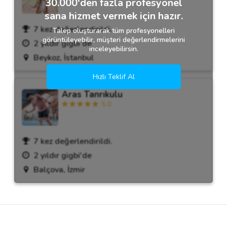
30.000'den fazla profesyonel
sana hizmet vermek için hazır.
7 kez değerlendirildi.
Talep oluşturarak tüm profesyonelleri
görüntüleyebilir, müşteri değerlendirmelerini
2 yıldır gigbi'de
inceleyebilirsin.
Beykoz, İstanbul
Hızlı Teklif Al
Aras Tanrıkulu
5.0
7 kez değerlendirildi.
2 yıldır gigbi'de
Balçova, İzmir