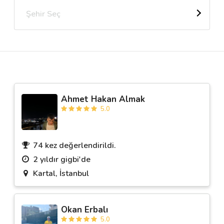
Şehir Seç
Destek
İletişim
Kariyer
Ahmet Hakan Almak
Blog
5.0
74 kez değerlendirildi.
2 yıldır gigbi'de
Kartal, İstanbul
Okan Erbalı
5.0