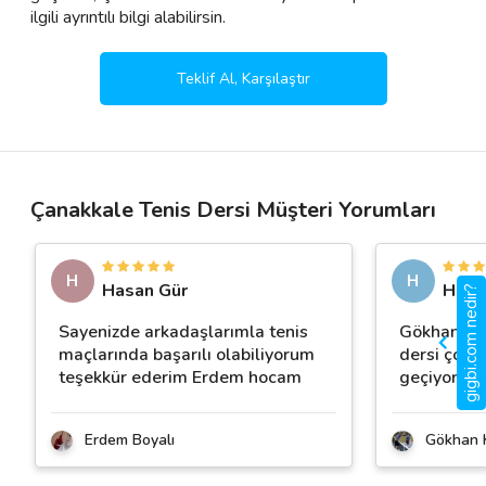
ilgili ayrıntılı bilgi alabilirsin.
Teklif Al, Karşılaştır
Çanakkale Tenis Dersi Müşteri Yorumları
H
H
Hasan Gür
Hand
gigbi.com nedir?
Sayenizde arkadaşlarımla tenis
Gökhan Hoc
maçlarında başarılı olabiliyorum
dersi çok e
teşekkür ederim Erdem hocam
geçiyor
Erdem Boyalı
Gökhan 