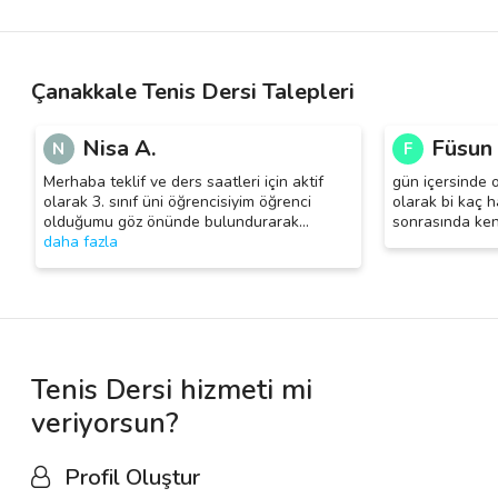
Çanakkale Tenis Dersi Talepleri
Nisa A.
Füsun 
N
F
Merhaba teklif ve ders saatleri için aktif
gün içersinde o
olarak 3. sınıf üni öğrencisiyim öğrenci
olarak bi kaç 
olduğumu göz önünde bulundurarak
…
sonrasında ke
daha fazla
Tenis Dersi hizmeti mi
veriyorsun?
Profil Oluştur