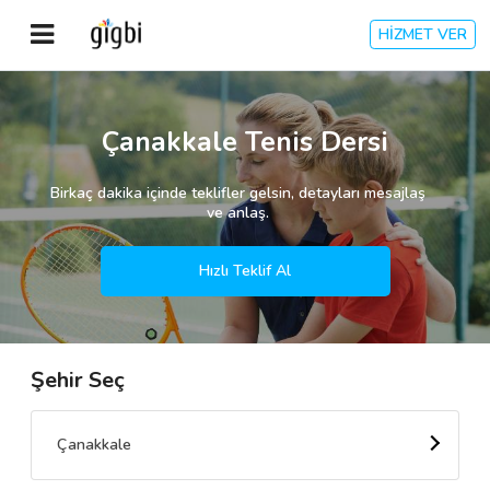
HİZMET VER
Anasayfa
Çanakkale Tenis Dersi
Giriş Yap
Birkaç dakika içinde teklifler gelsin, detayları mesajlaş
ve anlaş.
Kayıt Ol
Hızlı Teklif Al
Kategoriler
Şehir Seç
🎈
Biz Kimiz?
🧐
Nasıl Çalışır?
Çanakkale
🌟
Müşteri Değerlendirmeleri