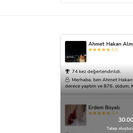
Destek
İletişim
Ahmet Hakan Alm
Kariyer
5.0
Blog
74 kez değerlendirildi.
Merhaba, ben Ahmet Hakan 
derece yaptım ve 876. oldum, K
Erdem Boyalı
5.0
30.00
Talep oluştura