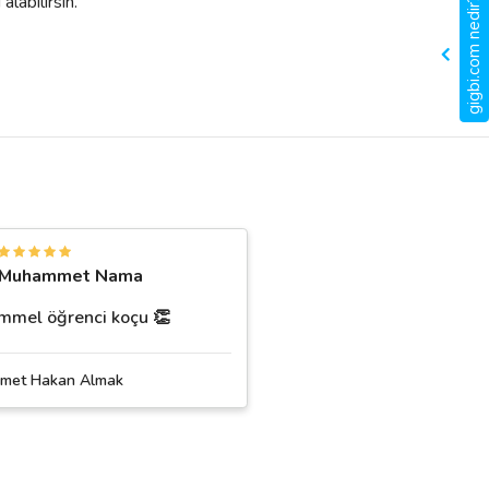
alabilirsin.
gigbi.com nedir?
Muhammet Nama
mel öğrenci koçu 👏
met Hakan Almak