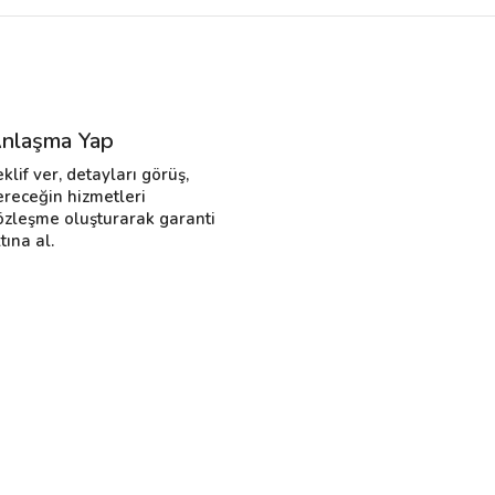
nlaşma Yap
eklif ver, detayları görüş,
ereceğin hizmetleri
özleşme oluşturarak garanti
tına al.