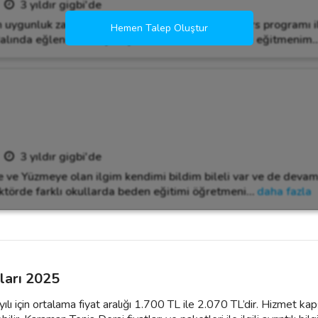
3 yıldır gigbi'de
n uygunluk zamanlarına göre oluşturduğumuz ders programı il
Hemen Talep Oluştur
dalında eğlenceli maçlar çıkaracaksınız. Sertifikalı eğitmenim.
3 yıldır gigbi'de
ve Yüzmeye olan ilgim kendimi bildim bileli var ve de devam 
ktörde farklı okullarda beden eğitimi öğretmeni
…
daha fazla
ları 2025
ılı için ortalama fiyat aralığı 1.700 TL ile 2.070 TL’dir. Hizmet ka