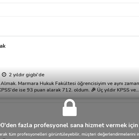
ak
2 yıldır gigbi'de
Almak. Marmara Hukuk Fakültesi öğrencisiyim ve aynı zama
PSS'de ise 93 puan alarak 712. oldum. 🎉 Üç yıldır KPSS ve
0'den fazla profesyonel sana hizmet vermek için 
rak tüm profesyonelleri görüntüleyebilir, müşteri değerlendirmelerini in