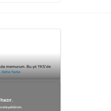
nda memurum. Bu yıl YKS'de
…
daha fazla
hazır.
celeyebilirsin.