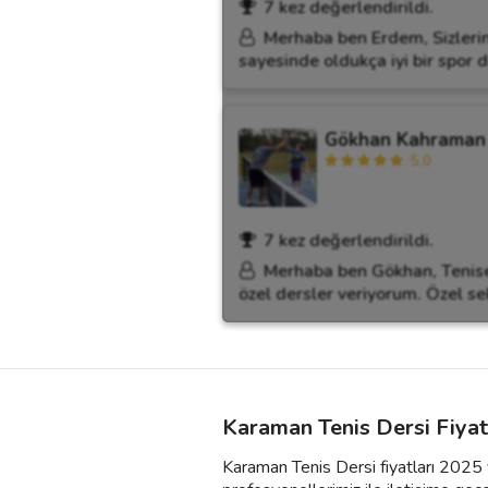
7 kez değerlendirildi.
Merhaba ben Erdem, Sizleri
sayesinde oldukça iyi bir spor 
Gökhan Kahraman
5.0
7 kez değerlendirildi.
Merhaba ben Gökhan, Tenise 
özel dersler veriyorum. Özel se
Karaman Tenis Dersi Fiyat
Karaman Tenis Dersi fiyatları 2025 y