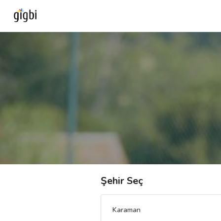
Anasayfa
Giriş Yap
Kayıt Ol
Kategoriler
🎈
Biz Kimiz?
Şehir Seç
🧐
Nasıl Çalışır?
Karaman
🌟
Müşteri Değerlendirmeleri