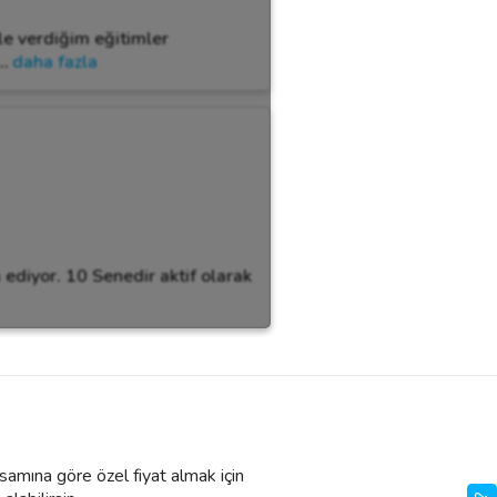
e verdiğim eğitimler
…
daha fazla
ediyor. 10 Senedir aktif olarak
psamına göre özel fiyat almak için