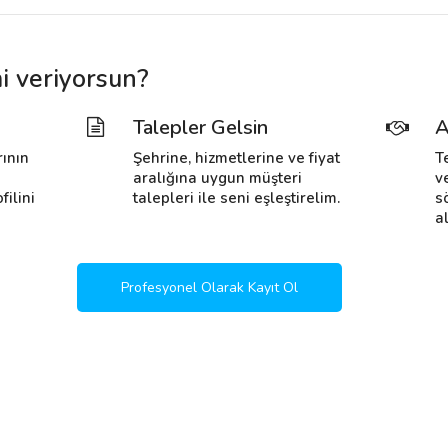
i veriyorsun?
Talepler Gelsin
A
rının
Şehrine, hizmetlerine ve fiyat
T
i
aralığına uygun müşteri
v
filini
talepleri ile seni eşleştirelim.
s
al
Profesyonel Olarak Kayıt Ol