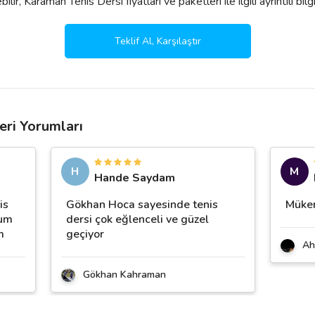
ir, Karaman Tenis Dersi fiyatları ve paketleri ile ilgili ayrıntılı bilgi 
Teklif Al, Karşılaştır
eri Yorumları
H
M
Hande Saydam
is
Gökhan Hoca sayesinde tenis
Mükem
rum
dersi çok eğlenceli ve güzel
m
geçiyor
Ah
Gökhan Kahraman