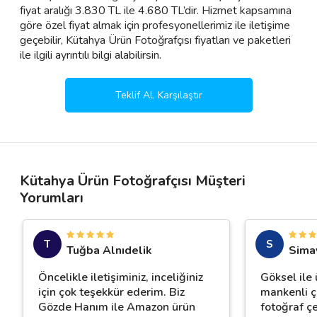
fiyat aralığı 3.830 TL ile 4.680 TL’dir. Hizmet kapsamına
göre özel fiyat almak için profesyonellerimiz ile iletişime
geçebilir, Kütahya Ürün Fotoğrafçısı fiyatları ve paketleri
ile ilgili ayrıntılı bilgi alabilirsin.
Teklif Al, Karşılaştır
Kütahya Ürün Fotoğrafçısı Müşteri
Yorumları
T
S
Tuğba Alnıdelik
Sima
Öncelikle iletişiminiz, inceliğiniz
Göksel ile 
için çok teşekkür ederim. Biz
mankenli ç
Gözde Hanım ile Amazon ürün
fotoğraf ç