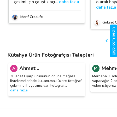
çekimi için çalıştık,açı
…
daha fazla
olarak haya
daha fazla
Merif Crealife
Göksel 
gigbi.com nedir?
Kütahya Ürün Fotoğrafçısı Talepleri
Ahmet ..
Mehme
A
M
30 adet Eşarp ürününün online mağaza
Merhaba. 1 ade
listelemelerinde kullanılmak üzere fotoğraf
yapacağız. 2 ad
çekimine ihtiyacımız var. Fotograf
…
video istiyoruz
daha fazla