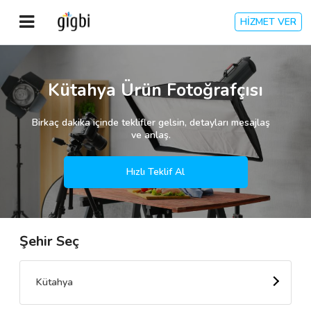
HİZMET VER
Anasayfa
Kütahya Ürün Fotoğrafçısı
Giriş Yap
Birkaç dakika içinde teklifler gelsin, detayları mesajlaş
ve anlaş.
Kayıt Ol
Hızlı Teklif Al
Kategoriler
Şehir Seç
🎈
Biz Kimiz?
🧐
Nasıl Çalışır?
Kütahya
🌟
Müşteri Değerlendirmeleri